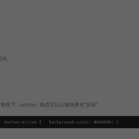
美化。
按下（active）状态可以让按钮更有“反应”。
  button:active {   background-color: #004080; }