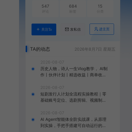
547
684
15
评论
标签
分类
进主页
关注Ta
发私信
TA的动态
2026年8月7日 星期五
2026-08-07
历史人物，诗人一生Vlog教学， AI制
作丨伙伴计划丨精选收益丨商单收徒
，新领域红利期，抓紧做
2026-08-07
短剧发行人计划全流程实操教程｜零
基础账号定位、选剧剪辑、视频制
作、发布优化一站式出单变现课
2026-08-07
AI Agent智能体全阶实战课，从原理
到实操，手把手搭建可自动运行的AI
Agent