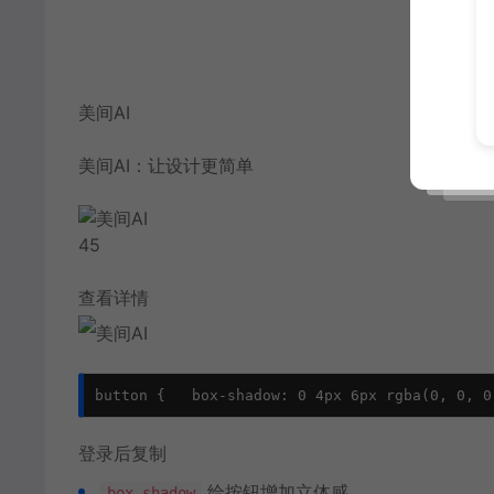
美间AI
美间AI：让设计更简单
45
查看详情
button {   box-shadow: 0 4px 6px rgba(0, 0, 0
登录后复制
给按钮增加立体感
box-shadow