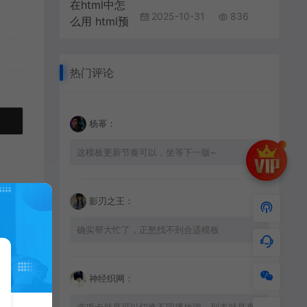
2025-10-31
836
热门评论
杨幂：
这模板更新节奏可以，坐等下一版~
影刃之王：
确实帮大忙了，正愁找不到合适模板
神经织网：