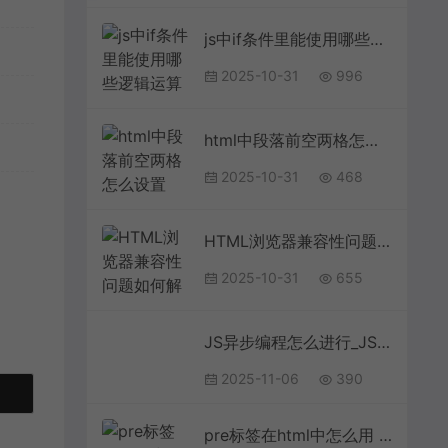
js中if条件里能使用哪些逻辑运算符
2025-10-31
996
html中段落前空两格怎么设置 css实现中文段落缩进
2025-10-31
468
HTML浏览器兼容性问题如何解决？特征检测与polyfill库应用
2025-10-31
655
JS异步编程怎么进行_JS异步编程与Promise使用方法详解
2025-11-06
390
pre标签在html中怎么用 html预格式化pre标签使用指南