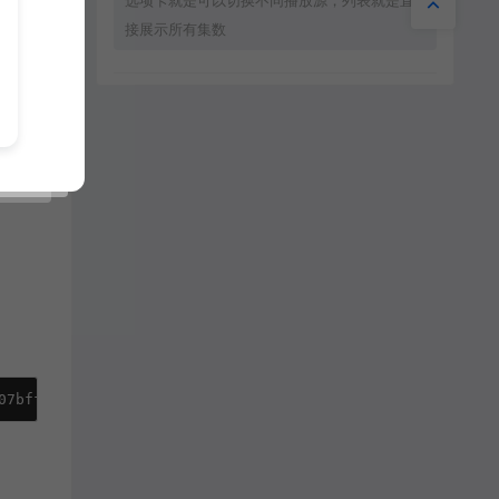
选项卡就是可以切换不同播放源，列表就是直
接展示所有集数
星辰猎手：
适配问题不大，加载速度也挺快的，推荐
花信：
希望能出深色版本，晚上用白色太亮了
07bff, #00c6ff); }