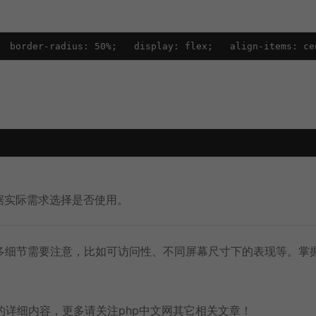
  border-radius: 50%;   display: flex;   align-items: ce
据实际需求选择是否使用。
多细节需要注意，比如可访问性、不同屏幕尺寸下的表现等。掌
的详细内容，更多请关注php中文网其它相关文章！