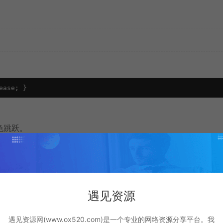
ease; }
色跳跃。
次，比如加阴影、图标或用渐变背景。
遇见资源
遇见资源网(www.ox520.com)是一个专业的网络资源分享平台。我