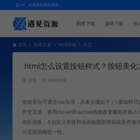
HI，欢迎来到遇见资源！
图库下载
源码下载
技
首页
技术文章
WEB前端
正文
html怎么设置按钮样式？按钮美化
遇见
WEB前端
按钮美化可通过css实现，具体步骤如下：1.基础样
升交互感，使用:hover和:active伪类改变颜色并加
间距排版；4.自定义形状和动画如圆形按钮或悬停放
与页面风格统一性。