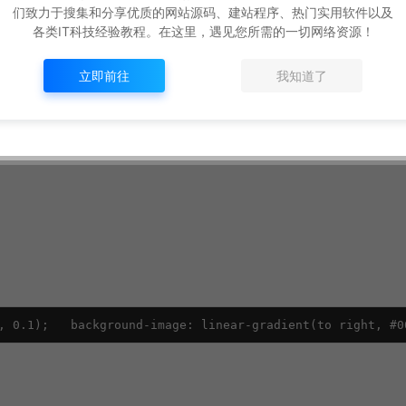
们致力于搜集和分享优质的网站源码、建站程序、热门实用软件以及
各类IT科技经验教程。在这里，遇见您所需的一切网络资源！
立即前往
我知道了
, 0.1);   background-image: linear-gradient(to right, #0