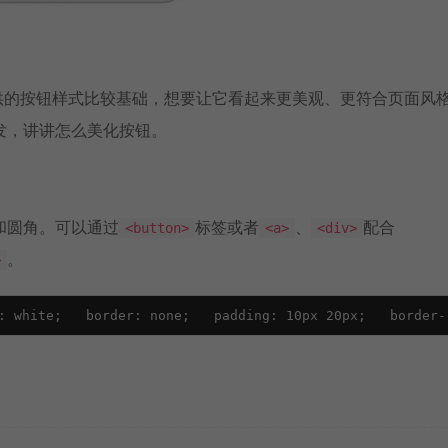
供的按钮样式比较基础，想要让它看起来更美观、更符合页面风
发，讲讲怎么美化按钮。
和圆角。可以通过
标签或者
、
配合
<button>
<a>
<div>
。
>
: white;   border: none;   padding: 10px 20px;   border-