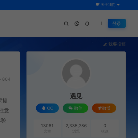
关于我们
登录
我要投稿
804
遇见
果提
QQ
微信
微博
并注意
体验
13061
2,335,286
0
文章
浏览
收藏