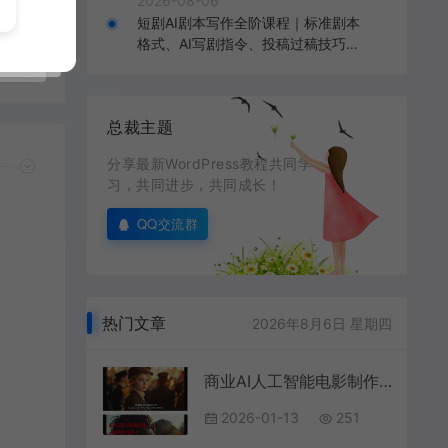
2026-08-06
手
短剧AI剧本写作全阶课程｜标准剧本
套
格式、AI写剧指令、投稿过稿技巧、
免费
网文改编、主线剧情把控、审稿避坑
全套实操教学
总裁主题
分享最新WordPress教程共同学
习，共同进步，共同成长！
QQ交流群
热门文章
2026年8月6日 星期四
商业AI人工智能电影制作的艺术完整指南教程，从创意到成片，打造盈利级影视项目
2026-01-13
251