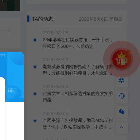
TA的动态
2026年8月6日 星期四
2026-08-06
26年落地项目实践首推，一部手机，
轻松日入500+，长期稳定
2026-08-06
老韭菜必看的网创指南！了解项目类
型，才能找到好的项目，才能拿到想
要的结果
2026-08-06
付费文章：相亲筛选对象的高效实用
策略
2026-08-06
全网主流广告投放课，腾讯ADQ / 抖
音 / 快手 / B 站实操教学，手把手教
，
投手赚钱变现，全套变现拆解稳定出
 /
单