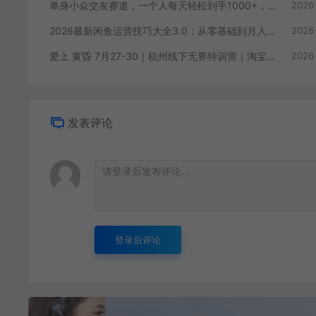
单身小众交友赛道，一个人每天轻松到手1000+，落地快、见效稳【揭秘】
2026
2026最新闲鱼运营技巧大全3.0；从零基础到月入过万，卖货准备、链接搭建到选品定价全拆解
2026
爱上 黄昏 7月27-30｜杭州线下无界特训营｜淘宝天猫AI推广｜直通车人群｜全套PPT SOP思维导图资料包
2026
发表评论
登录后评论