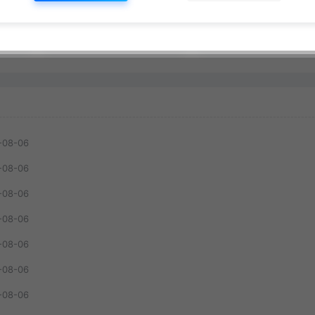
能
B 站实操教学，手把
网赚指南
网赚指南
教投手赚钱变现，全
变现拆解稳定出单
免费
遇见
101
免费
遇见
65
-08-06
-08-06
-08-06
-08-06
-08-06
-08-06
-08-06