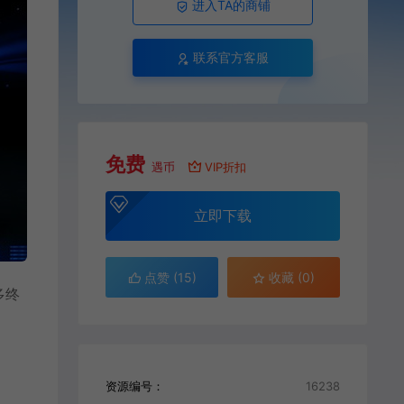
进入TA的商铺
联系官方客服
免费
遇币
VIP折扣
立即下载
点赞 (
15
)
收藏 (0)
多终
资源编号：
16238