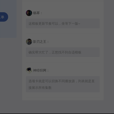
杨幂：
工单
这模板更新节奏可以，坐等下一版~
影刃之王：
确实帮大忙了，正愁找不到合适模板
神经织网：
选项卡就是可以切换不同播放源，列表就是直
接展示所有集数
星辰猎手：