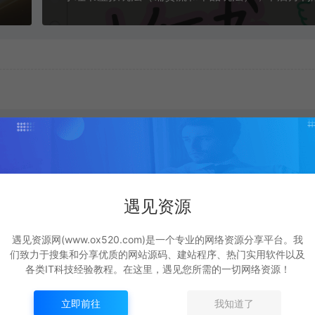
遇见资源
遇见资源网(www.ox520.com)是一个专业的网络资源分享平台。我
们致力于搜集和分享优质的网站源码、建站程序、热门实用软件以及
各类IT科技经验教程。在这里，遇见您所需的一切网络资源！
付费文章：相亲筛选对
全网主流广告投放课
才
象的高效实用策略
腾讯ADQ / 抖音 / 快手
立即前往
我知道了