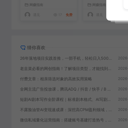
入500+，长期稳定
能找到好的项目，才
网赚指南
网赚指南
拿到想要的结果
遇见
17
免费
遇见
59
猜你喜欢
26年落地项目实践首推，一部手机，轻松日入500+，长期稳定
2026
老韭菜必看的网创指南！了解项目类型，才能找到好的项目，才能拿到想要的结果
2026
付费文章：相亲筛选对象的高效实用策略
2026
全网主流广告投放课，腾讯ADQ / 抖音 / 快手 / B 站实操教学，手把手教投手赚钱变现，全套变现拆解稳定出单
2026
短剧AI剧本写作全阶课程｜标准剧本格式、AI写剧指令、投稿过稿技巧、网文改编、主线剧情把控、审稿避坑全套实操教学
2026
不露脸油管AI变现速成课：深挖高CPM盈利领域，零出镜打造YouTube稳定收益账号
2026
微信私域量化运营指南：搭建账号基建打造热号，脱敏风控规避运营各类高危风险
2026