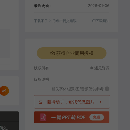
最近更新：
2026-01-06
下载不了？
点击提交错误
下载须知
获得企业商用授权
版权所有
© 遇见资源
版权说明
相关字体/摄影图/音频仅供参考
i
懒得动手，帮我代做图片
小红书虚拟玩法（铺货流和单品玩法），单店月利润3000+，IP打法+原创商品（0违规）