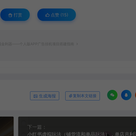
打赏
点赞 (
15
)
掘金利器——个人版APP广告挂机项目搭建指南
生成海报
复制本文链接
下一篇：