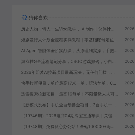
猜你喜欢
历史人物，诗人一生Vlog教学， AI制作丨伙伴计划丨精选收益丨商单收徒 ，新领域红利期，抓紧做
2026
短剧发行人计划全流程实操教程｜零基础账号定位、选剧剪辑、视频制作、发布优化一站式出单变现课
2026
AI Agent智能体全阶实战课，从原理到实操，手把手搭建可自动运行的AI Agent
2026
游戏挂G全流程笔记分享，CSGO游戏搬砖，小白看了当天学会见收益【揭秘】
2026
2026年即梦AI拉新项目最新玩法，无任何门槛，操作非常简单，人人都可做，拉新佣金最高13米每单（更新08月07日）
2026
快手拉新项目，单价最高17米一单，玩法简单，0基础也能轻松上手（更新08月07日）
2026
迅雷搜索拉新项目，最高16每单！不限量级人人可冲，零门槛上手（更新0807）
2026
【新模式发布】手机全自动撸金项目，3台手机一天200+，保姆级教程及全套工具【揭秘】
2026
（19746期）2026电商04期淘宝直通车课｜关键词爆打矩阵，多计划低出价，新品爆款差异化投放实操教学
2026
（19748期）免费良心办公站！全站100000+海量PPT素材免费下载，每日更新，分类清晰，免注册登录下载 爱PPT网
2026