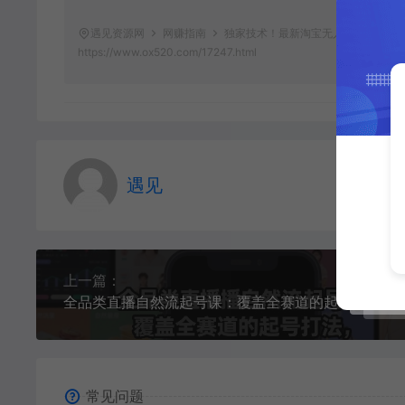
遇见资源网
网赚指南
独家技术！最新淘宝无人直播：无违规
https://www.ox520.com/17247.html
遇见
上一篇：
全品类直播自然流起号课：覆盖全赛道的起号打法，新
常见问题