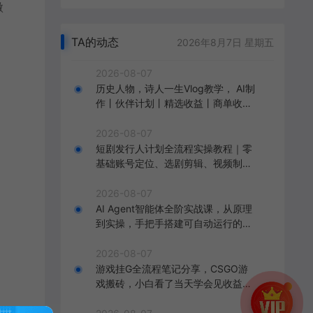
微
TA的动态
2026年8月7日 星期五
2026-08-07
历史人物，诗人一生Vlog教学， AI制
作丨伙伴计划丨精选收益丨商单收徒
，新领域红利期，抓紧做
2026-08-07
短剧发行人计划全流程实操教程｜零
基础账号定位、选剧剪辑、视频制
作、发布优化一站式出单变现课
2026-08-07
AI Agent智能体全阶实战课，从原理
到实操，手把手搭建可自动运行的AI
Agent
2026-08-07
游戏挂G全流程笔记分享，CSGO游
戏搬砖，小白看了当天学会见收益
【揭秘】