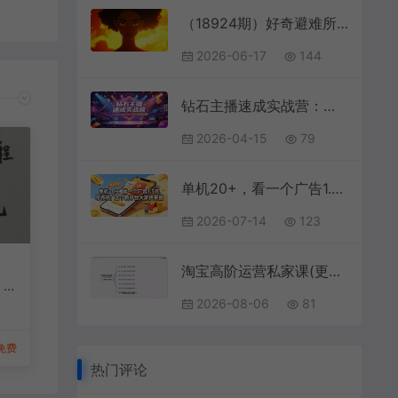
（18924期）好奇避难所—AI动画电影制作2.0：零基础也能做动画！分镜+ComfyUI+工作流，学完直出完整影片
2026-06-17
144
钻石主播速成实战营：从设备搭建话术演唱到AI应用，全方位打造全能娱乐主播
2026-04-15
79
单机20+，看一个广告1.5米，不养机，这个新平台大家快来撸【揭秘】
2026-07-14
123
分
淘宝高阶运营私家课(更新26年
，
2026-08-06
81
收
免费
热门评论