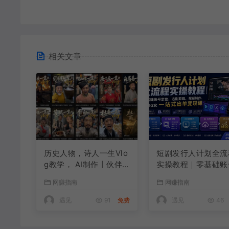
相关文章
历史人物，诗人一生Vlo
短剧发行人计划全流
g教学， AI制作丨伙伴
实操教程｜零基础账
计划丨精选收益丨商单
定位、选剧剪辑、视
网赚指南
网赚指南
收徒 ，新领域红利期，
制作、发布优化一站
抓紧做
出单变现课
遇见
91
免费
遇见
46