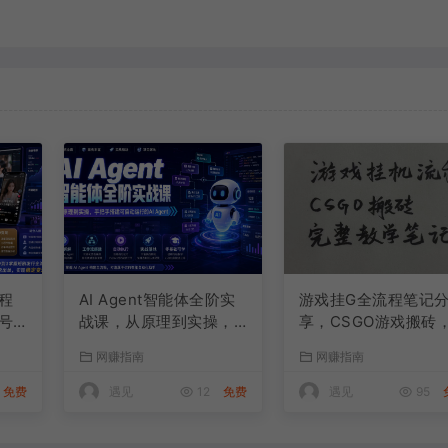
程
AI Agent智能体全阶实
游戏挂G全流程笔记
号
战课，从原理到实操，
享，CSGO游戏搬砖
频
手把手搭建可自动运行
小白看了当天学会见
网赚指南
网赚指南
式
的AI Agent
益【揭秘】
免费
遇见
12
免费
遇见
95