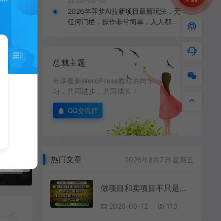
2026-08-07
2026年即梦AI拉新项目最新玩法，无
任何门槛，操作非常简单，人人都可
做，拉新佣金最高13米每单（更新0
8月07日）
总裁主题
分享最新WordPress教程共同学
习，共同进步，共同成长！
QQ交流群
热门文章
2026年8月7日 星期五
跨境亚马逊FBA系统课程，精准布局跨境电商，亚马逊跨境之旅从这里开始
做项目和卖项目不只是月入3K和10W那么简单，一个努力搬砖，一个在家躺賺【揭秘】
2026-06-12
113