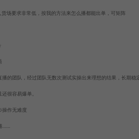
人货场要求非常低，按我的方法来怎么播都能出单，可矩阵
号
局
直播的团队，经过团队无数次测试实操出来理想的结果，长期稳
且还很容易爆单。
步操作无难度
铺……