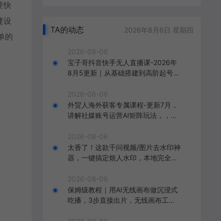
要快
建设
TA的动态
2026年8月6日 星期四
单的
2026-08-06
宝子哥抖音快手无人直播课-2026年
8月5更新｜从基础搭建到高阶起号，
稳号防封技术，搭建自动化直播变现
体系
2026-08-06
外贸人海外获客专属课程-更新7月，
讲解社媒账号运营AI矩阵玩法，，系
统掌握海外客户开发全流程实战方法
2026-08-06
太香了！这款千问视频/图片去水印神
器，一键搞定烦人水印，本地完全免
费，浏览器拓展插件
2026-08-06
保姆级教程｜用AI无线画布做沉浸式
吃播，3步直接出片，无线画布工作
流，操作简单好上手