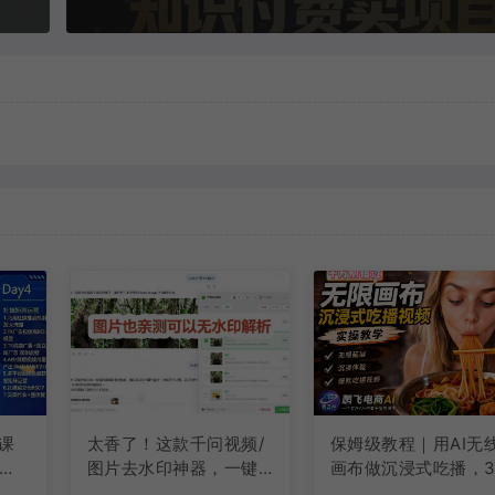
课
太香了！这款千问视频/
保姆级教程｜用AI无
社媒
图片去水印神器，一键
画布做沉浸式吃播，
搞定烦人水印，本地完
直接出片，无线画布