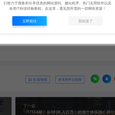
们致力于搜集和分享优质的网站源码、建站程序、热门实用软件以及
各类IT科技经验教程。在这里，遇见您所需的一切网络资源！
打赏
点赞 (
3
)
立即前往
我知道了
终极指南：零成本学技能，碎片时间副业增收
https://www.ox520.com/17398.htm
生成海报
复制本文链接
下一篇：
5.0实战教学，不补单，不投流，每天5小时，在闲鱼卖了几万单，每月5k到7k的净利润