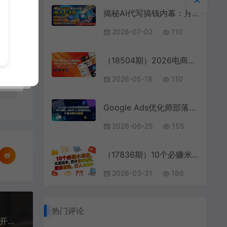
揭秘AI代写搞钱内幕：月入1-3万，不用露脸不用写，复制粘贴就能收钱！
2026-07-02
110
（18504期）2026电商美工系统精英班，PS/C4D/AI/PR全掌握，电商视觉设计从入门到高阶
2026-05-18
110
l
Google Ads优化师部落视频学习课程，从新手入门到高阶优化、扩量与避坑全覆盖(更新2026)
2026-06-25
155
（17836期）10个必赚米的小项目，百分百有利润，无脑简单，副业首选，日入400+
2026-03-31
186
热门评论
（17134期）从0到年入百万：超级个体实战心得公开，个人IP×精准引流×成交系统全拆解