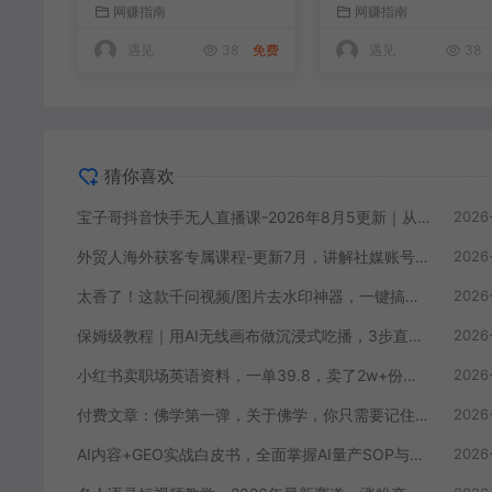
网赚指南
网赚指南
号，稳号防封技术，搭
法，，系统掌握海外
建自动化直播变现体系
户开发全流程实战方
遇见
38
免费
遇见
38
猜你喜欢
宝子哥抖音快手无人直播课-2026年8月5更新｜从基础搭建到高阶起号，稳号防封技术，搭建自动化直播变现体系
2026
外贸人海外获客专属课程-更新7月，讲解社媒账号运营AI矩阵玩法，，系统掌握海外客户开发全流程实战方法
2026
太香了！这款千问视频/图片去水印神器，一键搞定烦人水印，本地完全免费，浏览器拓展插件
2026
保姆级教程｜用AI无线画布做沉浸式吃播，3步直接出片，无线画布工作流，操作简单好上手
2026
小红书卖职场英语资料，一单39.8，卖了2w+份，新手可快速上手
2026
付费文章：佛学第一弹，关于佛学，你只需要记住四个字
2026
AI内容+GEO实战白皮书，全面掌握AI量产SOP与GEO分发机制【文档】
2026