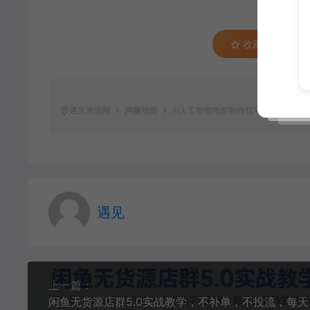
收藏 (0)
遇见资源网
网赚指南
AI人工智能电影制作技巧及后期完整
遇见
上一篇：
闲鱼无货源店群