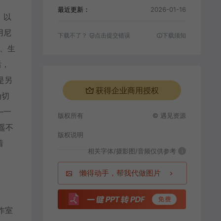
最近更新：
2026-01-16
，以
用尼
下载不了？
点击提交错误
下载须知
、生
后，
是另
获得企业商用授权
确切
—一
版权所有
© 遇见资源
遥不
版权说明
着
相关字体/摄影图/音频仅供参考
i
懒得动手，帮我代做图片
作室