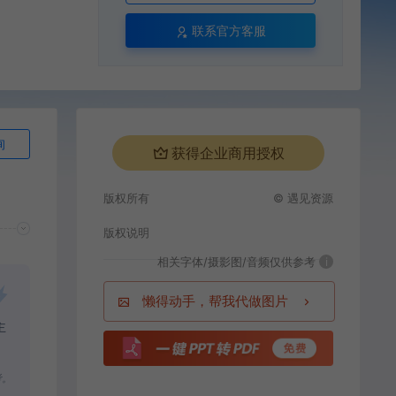
联系官方客服
询
获得企业商用授权
版权所有
© 遇见资源
版权说明
相关字体/摄影图/音频仅供参考
i
懒得动手，帮我代做图片
主
考。