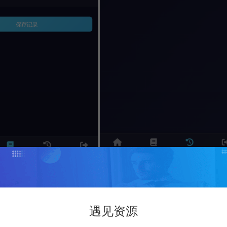
打赏
点赞 (
21
)
遇见资源