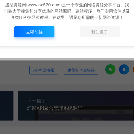
遇见资源网(www.ox520.com)是一个专业的网络资源分享平台。我
信邮件配置
https://www.ox520.com/17463.html
们致力于搜集和分享优质的网站源码、建站程序、热门实用软件以及
各类IT科技经验教程。在这里，遇见您所需的一切网络资源！
立即前往
我知道了
生成海报
复制本文链接
下一篇：
幻影API聚合管理系统源码