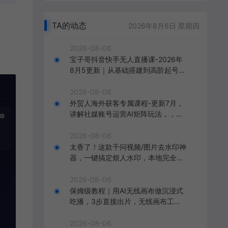
TA的动态
2026年8月6日 星期四
2026-08-06
宝子哥抖音快手无人直播课-2026年
8月5更新｜从基础搭建到高阶起号，
稳号防封技术，搭建自动化直播变现
体系
2026-08-06
外贸人海外获客专属课程-更新7月，
讲解社媒账号运营AI矩阵玩法，，系
统掌握海外客户开发全流程实战方法
2026-08-06
太香了！这款千问视频/图片去水印神
器，一键搞定烦人水印，本地完全免
费，浏览器拓展插件
2026-08-06
保姆级教程｜用AI无线画布做沉浸式
吃播，3步直接出片，无线画布工作
流，操作简单好上手
2026-08-06