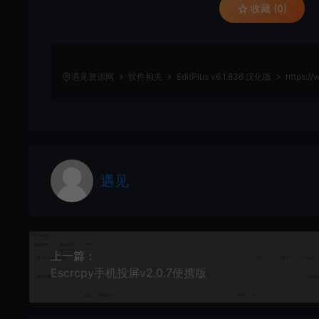
收藏 (0)
遇见资源网
软件相关
EditPlus v6.1.836 汉化版
https:/
遇见
上一篇：
Escrcpy手机投屏v2.0.7便携版