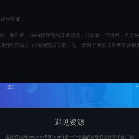
码提示功能；
比较强。像PHP、Java程序等的开发环境，只要看一下资料，几分
工程管理功能。内置浏览器功能，这一点对于网页开发者来说很
的Undo/Redo功能，可直接撤回误操作；还可进行英文拼字检查
功能等，记事本没有的超强功能你都可以在这儿找到；
遇见资源
遇见资源网(www.ox520.com)是一个专业的网络资源分享平台。我
“File”——“New”——“HTMLPage”，就可以打开“HTML页面