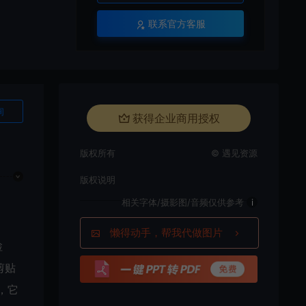
联系官方客服
询
获得企业商用授权
版权所有
© 遇见资源
版权说明
相关字体/摄影图/音频仅供参考
i
懒得动手，帮我代做图片
检
剪贴
，它