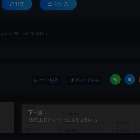
打赏
点赞 (
1
)
/www.ox520.com/17509.html
生成海报
复制本文链接
下一篇：
截图工具PixPin v2.4.6.0绿色版