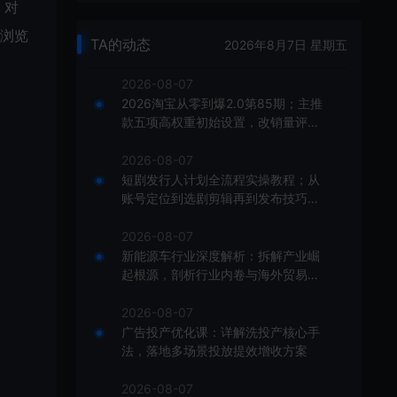
，对
E浏览
TA的动态
2026年8月7日 星期五
2026-08-07
2026淘宝从零到爆2.0第85期；主推
款五项高权重初始设置，改销量评晒
秒单快速破零积累基础权重
2026-08-07
短剧发行人计划全流程实操教程；从
账号定位到选剧剪辑再到发布技巧，
零基础也能快速上手出单
2026-08-07
新能源车行业深度解析：拆解产业崛
起根源，剖析行业内卷与海外贸易争
端现状
2026-08-07
广告投产优化课：详解洗投产核心手
法，落地多场景投放提效增收方案
2026-08-07