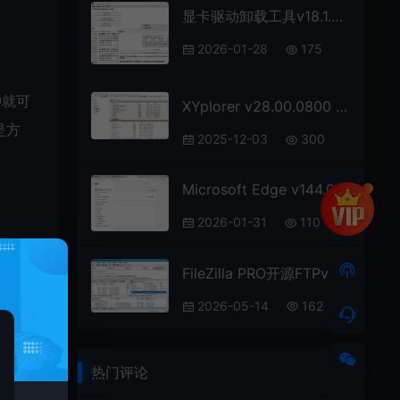
显卡驱动卸载工具v18.1.4.1绿色版
2026-01-28
175
钟就可
XYplorer v28.00.0800 绿色便携版
是方
2025-12-03
300
Microsoft Edge v144.0.3719.104绿色版
2026-01-31
110
FileZilla PRO开源FTPv3.70.5专业版
、自
2026-05-14
162
热门评论
编辑