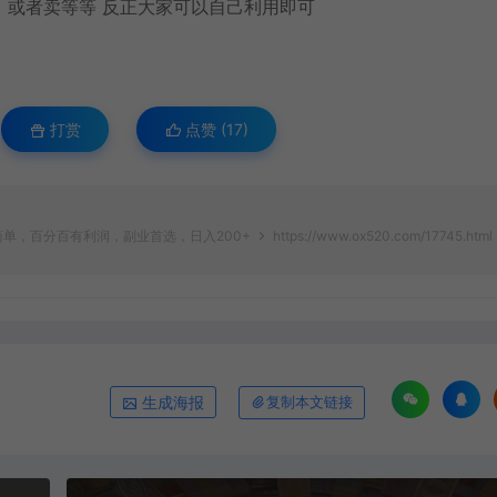
，或者卖等等 反正大家可以自己利用即可
打赏
点赞 (
17
)
脑简单，百分百有利润，副业首选，日入200+
https://www.ox520.com/17745.html
生成海报
复制本文链接