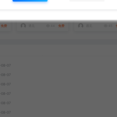
程
新能源车行业深度解
广告投产优化课：详
位
析：拆解产业崛起根
洗投产核心手法，落
技
源，剖析行业内卷与海
多场景投放提效增收
网赚指南
网赚指南
上
外贸易争端现状
案
免费
遇见
44
免费
遇见
45
-08-07
-08-07
-08-07
-08-07
-08-07
-08-07