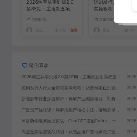
2026淘宝从零到爆2.0
短剧发行人计划全流
第85期；主推款五项高
实操教程；从账号定
权重初始设置，改销量
到选剧剪辑再到发布
网赚指南
网赚指南
评晒秒单快速破零积累
巧，零基础也能快速
基础权重
手出单
遇见
103
免费
遇见
46
猜你喜欢
2026淘宝从零到爆2.0第85期；主推款五项高权重初始设置，改销量评晒秒单快速破零积累基础权重
2026
短剧发行人计划全流程实操教程；从账号定位到选剧剪辑再到发布技巧，零基础也能快速上手出单
2026
新能源车行业深度解析：拆解产业崛起根源，剖析行业内卷与海外贸易争端现状
2026
广告投产优化课：详解洗投产核心手法，落地多场景投放提效增收方案
2026
AI自动化电脑操控实战：ChatGPT搭配Codex，一键指令远程自动操控电脑完成工作
2026
淘宝金牌运营实战特训：从选品推广落地爆款打造，店铺运营全链路拆解
2026