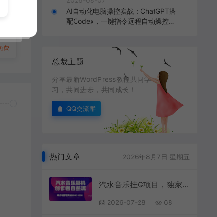
2026-08-07
解
AI自动化电脑操控实战：ChatGPT搭
地
配Codex，一键指令远程自动操控电
方
脑完成工作
免费
总裁主题
分享最新WordPress教程共同学
习，共同进步，共同成长！
QQ交流群
热门文章
2026年8月7日 星期五
汽水音乐挂G项目，独家新技术新玩法，创作者激励自然流，轻松月创6k-1W【揭秘】
2026-07-28
68