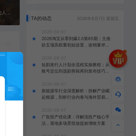
（17168期）现在谁离得开网购？但会用这个工具的人，早就把花钱变成赚钱了
TA的动态
2026年8月7日 星期五
2026-08-07
2026淘宝从零到爆2.0第85期；主推
款五项高权重初始设置，改销量评晒
秒单快速破零积累基础权重
2026-08-07
短剧发行人计划全流程实操教程；从
账号定位到选剧剪辑再到发布技巧，
零基础也能快速上手出单
2026-08-07
新能源车行业深度解析：拆解产业崛
起根源，剖析行业内卷与海外贸易争
端现状
2026-08-07
广告投产优化课：详解洗投产核心手
法，落地多场景投放提效增收方案