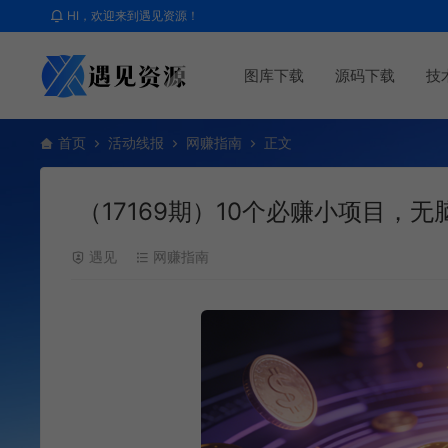
HI，欢迎来到遇见资源！
图库下载
源码下载
技
首页
活动线报
网赚指南
正文
（17169期）10个必赚小项目，
遇见
网赚指南