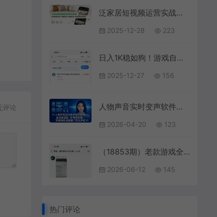
泛家居短视频运营实战课：账号搭建打标+选题创作+剪辑技巧+高流量运营逻辑
2025-12-28
223
日入1K稳如狗！游戏自动挖金项目（已稳定2年），永不失业的副业之选【揭秘】
2025-12-27
156
人物声音实时变声软件教学：全设备适配+多场景实操，零基础极速搭建个性化声音
无评论
2026-04-20
123
（18853期）老款游戏全自动挂机，轻松日收益1000+，一个适合普通人上手的项目！
2026-06-12
145
热门评论