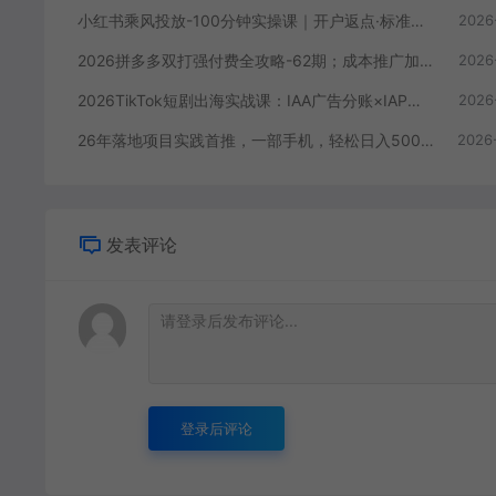
小红书乘风投放-100分钟实操课｜开户返点·标准投搭建·莱卡定向，新店建模撬动笔记自然流量全套教学
2026
2026拼多多双打强付费全攻略-62期；成本推广加托管双剑合璧，系统讲解7种付费玩法优劣势与选择策略
2026
2026TikTok短剧出海实战课：IAA广告分账×IAP付费变现×账号搭建×平台规则×双轨爆发×回款全流程
2026
26年落地项目实践首推，一部手机，轻松日入500+，长期稳定
2026
发表评论
登录后评论