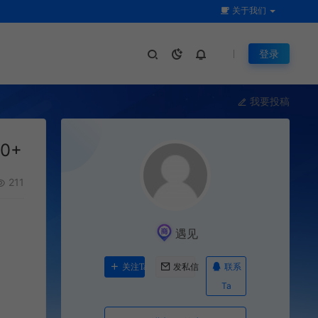
关于我们
登录
我要投稿
0+
211
遇见
联系
关注Ta
发私信
Ta