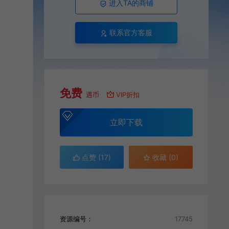
进入TA的商铺
联系官方客服
免费
遇币
VIP折扣
立即下载
点赞 (
17
)
收藏 (0)
资源编号：
17745