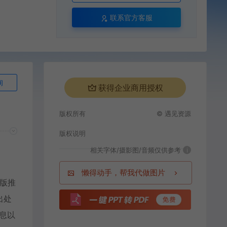
联系官方客服
询
获得企业商用授权
版权所有
© 遇见资源
版权说明
相关字体/摄影图/音频仅供参考
i
懒得动手，帮我代做图片
0版推
出处
信息以