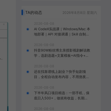
TA的动态
2026年8月8日 星期六
2026-08-08
AI CodeX实战课｜Windows/Mac 本
地部署｜API 对接调通｜Skill 自制｜
漫剧剪辑｜网站 VR 项目｜AI项目落
地全教程
2026-08-08
抖音90W粉丝博主亲授影视剧解说教
学，选剧选题+文案模板+AI指令+剪
辑配音+封面全流程变现，解锁精选
独家收益
2026-08-08
还在找靠谱线上副业？快手短剧项
目，全程自动发布内容，不用熬夜做
视频，轻松日入500+【揭秘】
2026-08-08
下半年风口项目精选：一部手机，保
底日入500+，做就有收益，长期稳
定！【揭秘】
2026-08-08