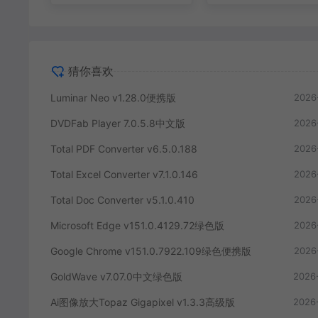
猜你喜欢
Luminar Neo v1.28.0便携版
2026
DVDFab Player 7.0.5.8中文版
2026
Total PDF Converter v6.5.0.188
2026
Total Excel Converter v7.1.0.146
2026
Total Doc Converter v5.1.0.410
2026
Microsoft Edge v151.0.4129.72绿色版
2026
Google Chrome v151.0.7922.109绿色便携版
2026
GoldWave v7.07.0中文绿色版
2026
Ai图像放大Topaz Gigapixel v1.3.3高级版
2026