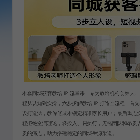
本套同城获客教培 IP 流量课，专为教培机构创始人、老
程从认知到实操，六步拆解教培 IP 打造全流程：首先解
设打造法，教你低成本锁定精准家长用户；最后重点
程拒绝空洞理论，轻投入、易执行，无需团队和昂贵
贵的痛点，助力搭建稳定的同城生源渠道。