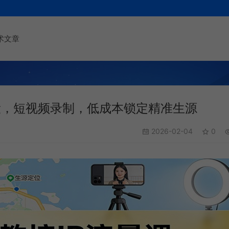
术文章
设，短视频录制，低成本锁定精准生源
2026-02-04
0