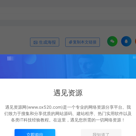
生成海报
复制本文链接
下一篇：
识变现新路径
遇见资源
遇见资源网(www.ox520.com)是一个专业的网络资源分享平台。我
们致力于搜集和分享优质的网站源码、建站程序、热门实用软件以及
各类IT科技经验教程。在这里，遇见您所需的一切网络资源！
立即前往
我知道了