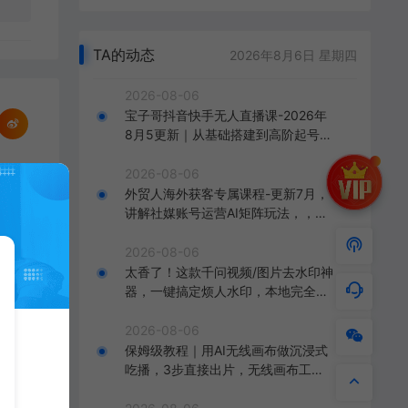
TA的动态
2026年8月6日 星期四
2026-08-06
宝子哥抖音快手无人直播课-2026年
8月5更新｜从基础搭建到高阶起号，
稳号防封技术，搭建自动化直播变现
体系
2026-08-06
外贸人海外获客专属课程-更新7月，
讲解社媒账号运营AI矩阵玩法，，系
统掌握海外客户开发全流程实战方法
2026流量&商业设计，把流量转化为留量，设计自己的商业模式
2026-08-06
太香了！这款千问视频/图片去水印神
器，一键搞定烦人水印，本地完全免
费，浏览器拓展插件
2026-08-06
保姆级教程｜用AI无线画布做沉浸式
吃播，3步直接出片，无线画布工作
流，操作简单好上手