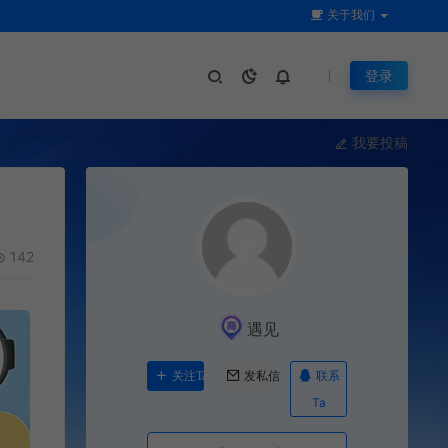
关于我们
登录
我要投稿
142
遇见
联系
关注Ta
发私信
Ta