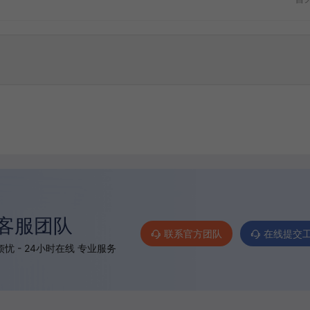
客服团队
联系官方团队
在线提交
忧 - 24小时在线 专业服务