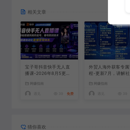
相关文章
宝子哥抖音快手无人直
外贸人海外获客专属
播课-2026年8月5更新
程-更新7月，讲解
｜从基础搭建到高阶起
账号运营AI矩阵玩
网赚指南
网赚指南
号，稳号防封技术，搭
法，，系统掌握海外
建自动化直播变现体系
户开发全流程实战方
遇见
39
免费
遇见
39
猜你喜欢