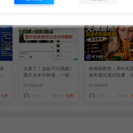
课
太香了！这款千问视频/
保姆级教程｜用AI无
社媒
图片去水印神器，一键
画布做沉浸式吃播，
搞定烦人水印，本地完
直接出片，无线画布
网赚指南
网赚指南
客
全免费，浏览器拓展插
作流，操作简单好上
法
件
免费
遇见
95
免费
遇见
80