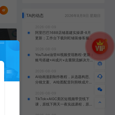
TA的动态
2026年8月9日 星期日
2026-08-09
阿里巴巴1688店铺基建实操课-8月
更新；工作台下载到旺铺装修客服分
千川全域投放实战课：起号方法论，增量技巧，破解流量泛，提升投放ROI
流，手把手搞定开店全部必备操作
2026-08-09
YouTube油管AI视频变现教程-更新：
账号搭建×AI成片×去重限流解决方案
×YPP变现×AI真人生成×人物一致性
2026-08-09
AI动画漫剧制作教程，从选题构思、
分镜文案、AI绘图配音到剪映成片的
完整创作流
2026-08-09
TikTok×AIGC美区短视频带货线下
课，原线下两天一夜实战课程，原价
1.5W，完整收录12小时高清授课视频