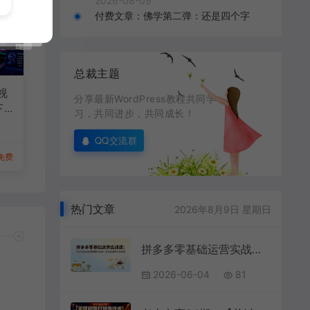
2026-08-09
付费文章：佛学第二弹：还是四个字
总裁主题
短视
分享最新WordPress教程共同学
下
习，共同进步，共同成长！
原
小
QQ交流群
免费
热门文章
2026年8月9日 星期日
拼多多零基础运营实战课：开店选品AI制图标题优化推广投流直播带货全流程
2026-06-04
81