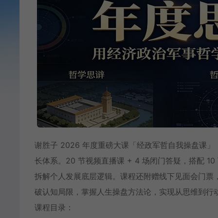
谢胜子 2026 年度重磅大课「经政军哲自我操盘
长体系。20 节视频直播课 + 4 场闭门答疑，搭配
拆解个人发展底层逻辑。课程还附赠线下见面会门票，
破认知局限，掌握人生操盘方法论，实现从思维到行
课程目录：