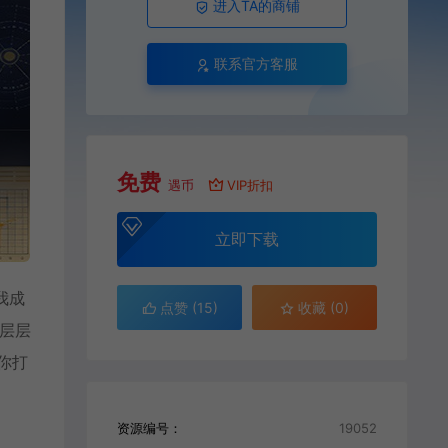
进入TA的商铺
联系官方客服
免费
遇币
VIP折扣
立即下载
我成
点赞 (
15
)
收藏 (0)
，层层
你打
资源编号：
19052