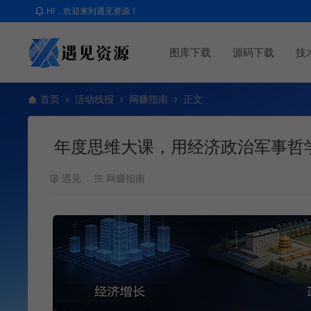
HI，欢迎来到遇见资源！
图库下载
源码下载
技
首页
活动线报
网赚指南
正文
年度思维大课，用经济政治军事哲学
遇见
网赚指南