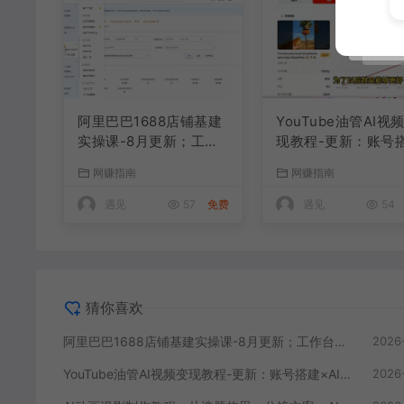
阿里巴巴1688店铺基建
YouTube油管AI视
实操课-8月更新；工作
现教程-更新：账号
台下载到旺铺装修客服
×AI成片×去重限流
网赚指南
网赚指南
分流，手把手搞定开店
方案×YPP变现×AI
全部必备操作
生成×人物一致性
遇见
57
免费
遇见
54
猜你喜欢
阿里巴巴1688店铺基建实操课-8月更新；工作台下载到旺铺装修客服分流，手把手搞定开店全部必备操作
2026
YouTube油管AI视频变现教程-更新：账号搭建×AI成片×去重限流解决方案×YPP变现×AI真人生成×人物一致性
2026