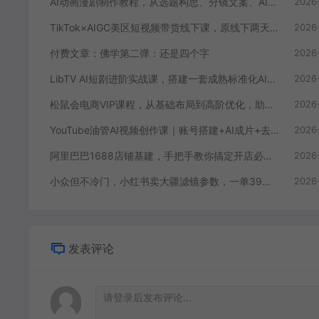
AI动画漫剧制作教程，从选题构思、分镜文案、AI绘图配音到剪映成片的完整创作流
2026
TikTok×AIGC美区短视频带货线下课，原线下两天一夜实战课程，原价1.5W，完整收录12小时高清授课视频
2026
付费文章：佛学第二弹：还是四个字
2026
LibTV AI短剧进阶实战课，搭建一套成熟标准化AI短剧制作工作流，带你从素材创作走向专业镜头叙事
2026
松鼠会电商VIP课程，从基础布局到高阶优化，助你掌握淘宝运营逻辑，提升店铺流量与转化(更新0809)
2026
YouTube油管AI视频创作课｜账号搭建+AI成片+去重限流解决方案，YPP变现一站式教学(更新0809)
2026
阿里巴巴1688店铺基建，手把手教你搞定开店必备操作(更新8月)
2026
小众但不冷门，小红书卖大疆滤镜参数，一单39，321天卖了1.7w+份
2026
发表评论