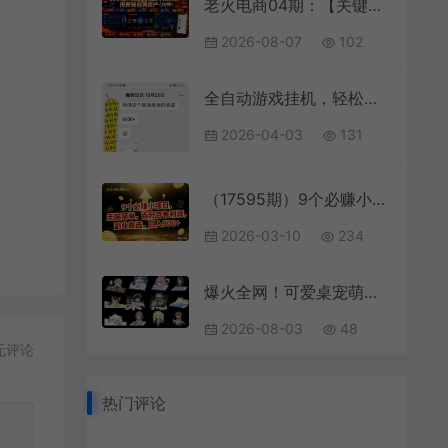
老火电商04期：【关键词爆打矩阵技术】低预低出高投产（20节）
2026-08-07
102
全自动游戏挂机，轻松日入1000+，纯无脑操作，长期稳定！
2026-04-03
131
（17595期）9个必赚小项目，无脑简单，百分百有利润，副业首选，日入600+
2026-03-10
234
爆火全网！可爱桌宠萌宠小工具来啦，附带超全皮肤，开源免费Windows/Mac系统可用BongoCat
2026-08-03
48
无评论
热门评论