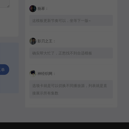
杨幂：
这模板更新节奏可以，坐等下一版~
影刃之王：
确实帮大忙了，正愁找不到合适模板
工单
神经织网：
选项卡就是可以切换不同播放源，列表就是直
接展示所有集数
星辰猎手：
适配问题不大，加载速度也挺快的，推荐