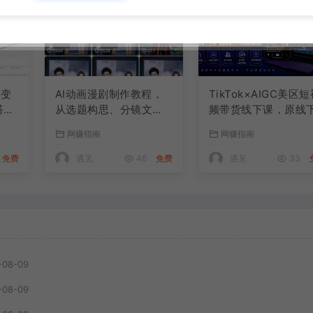
频变
AI动画漫剧制作教程，
TikTok×AIGC美区
搭建
从选题构思、分镜文
频带货线下课，原线
解决
案、AI绘图配音到剪映
两天一夜实战课程，
网赚指南
网赚指南
真人
成片的完整创作流
价1.5W，完整收录12
时高清授课视频
免费
遇见
46
免费
遇见
33
-08-09
-08-09