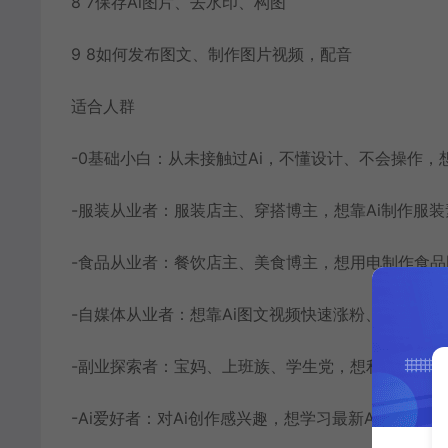
8 7保存Ai图片、去水印、构图
9 8如何发布图文、制作图片视频，配音
适合人群
-0基础小白：从未接触过Ai，不懂设计、不会操作，
-服装从业者：服装店主、穿搭博主，想靠Ai制作服
-食品从业者：餐饮店主、美食博主，想用电制作食
-自媒体从业者：想靠Ai图文视频快速涨粉、打造个人
-副业探索者：宝妈、上班族、学生党，想利用碎片时
-Ai爱好者：对Ai创作感兴趣，想学习最新Ai玩法，