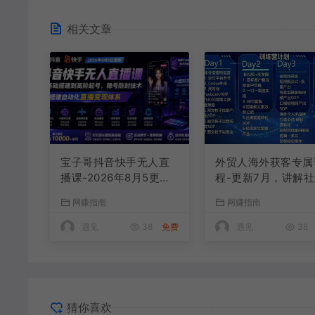
相关文章
宝子哥抖音快手无人直
外贸人海外获客专属
播课-2026年8月5更新
程-更新7月，讲解
｜从基础搭建到高阶起
账号运营AI矩阵玩
网赚指南
网赚指南
号，稳号防封技术，搭
法，，系统掌握海外
建自动化直播变现体系
户开发全流程实战方
遇见
38
免费
遇见
38
猜你喜欢