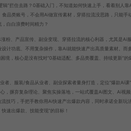
款逻辑”拦住去路？0基础入门，不知道如何快速上手，看着别人靠A
食品类账号，不会用Ai做宣传素材，穿搭拉流没思路，只能手
流，白白浪费时间精力？
媒体涨粉、产品宣传、副业变现、穿搭拉流的核心利器，尤其是Ai
业设计功底、不用复杂操作，靠Ai就能快速产出高质量素材。而
的困境，核心是没有找对“0基础适配、多品类覆盖、持续更新”的
业者、服装/食品从业者、副业探索者量身打造，定位“爆款Ai课
，摒弃复杂理论、聚焦实操落地，一站式覆盖Ai图文、Ai视频、
搭拉流技巧，手把手教你用Ai快速产出爆款内容，同时承诺全新玩
、快速出爆款、技能变现”的目标！