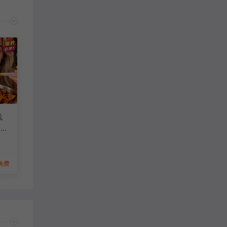
适配问题不大，加载速度也挺快的，推荐
花信：
希望能出深色版本，晚上用白色太亮了
线
3步
工
手
免费