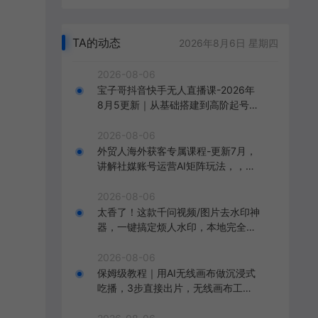
TA的动态
2026年8月6日 星期四
2026-08-06
宝子哥抖音快手无人直播课-2026年
8月5更新｜从基础搭建到高阶起号，
稳号防封技术，搭建自动化直播变现
体系
2026-08-06
外贸人海外获客专属课程-更新7月，
讲解社媒账号运营AI矩阵玩法，，系
统掌握海外客户开发全流程实战方法
2026-08-06
太香了！这款千问视频/图片去水印神
器，一键搞定烦人水印，本地完全免
费，浏览器拓展插件
2026-08-06
保姆级教程｜用AI无线画布做沉浸式
吃播，3步直接出片，无线画布工作
流，操作简单好上手