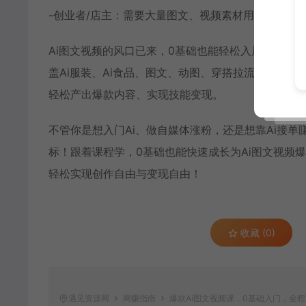
-创业者/店主：需要大量图文、视频素材用于产品宣
Ai图文视频的风口已来，0基础也能轻松入局！不用
盖Ai服装、Ai食品、图文、动图、穿搭拉流，全程实
轻松产出爆款内容、实现技能变现。
不管你是想入门Ai、做自媒体涨粉，还是想靠Ai接单
标！跟着课程学，0基础也能快速成长为Ai图文视频爆
轻松实现创作自由与变现自由！
收藏 (0)
遇见资源网
网赚指南
爆款Ai图文视频课，0基础入门，全