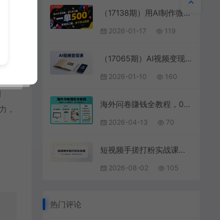
（17138期）用AI制作微课，一单500+，暴利风口期，2026永不失业副业！
2026-01-17
119
站式覆
能，
（17065期）AI视频变现课，学完即可创作短片、接商单，实现副业增收，单项目报价可达千元
2026-01-10
160
目
海外问卷賺钱全教程，0基础新手也能賺美刀，碎片时间就能做
力，
2026-04-13
70
短视频手搓打粉实战课：小红书抖音截流玩法，零基础精准引流变现
2026-08-02
105
热门评论