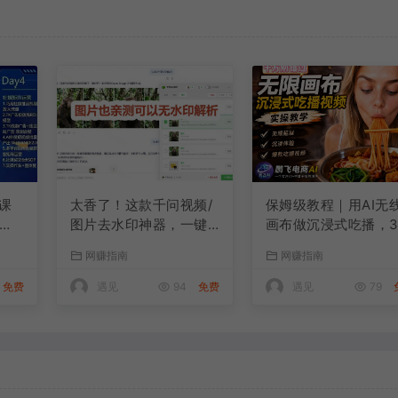
课
太香了！这款千问视频/
保姆级教程｜用AI无
社媒
图片去水印神器，一键
画布做沉浸式吃播，
搞定烦人水印，本地完
直接出片，无线画布
网赚指南
网赚指南
客
全免费，浏览器拓展插
作流，操作简单好上
法
件
免费
遇见
94
免费
遇见
79