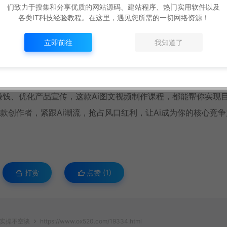
们致力于搜集和分享优质的网站源码、建站程序、热门实用软件以及
传，想靠Ai低成本、高效率产出素材，降低运营成本。
各类IT科技经验教程。在这里，遇见您所需的一切网络资源！
懂设计、不用会复杂操作，不用怕玩法过时，这款爆款Ai课，一
立即前往
我知道了
操落地、0基础友好，全新玩法持续更新，让你快速掌握Ai创作技
賺钱、优化产品宣传，这款Ai图文视频制作课程，都能帮你实现
款创作者，紧跟Ai潮流，抢占风口红利，让Ai成为你的核心竞争
打赏
点赞 (
1
)
程实操不空谈
https://www.ox520.com/19334.html