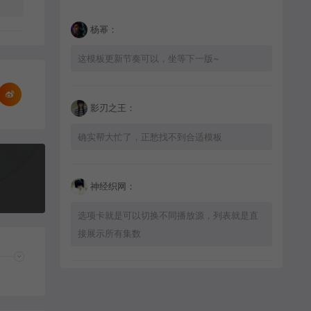
杨幂：
这模板更新节奏可以，坐等下一版~
影刃之王：
确实帮大忙了，正愁找不到合适模板
神经织网：
选项卡就是可以切换不同播放源，列表就是直
接展示所有集数
星辰猎手：