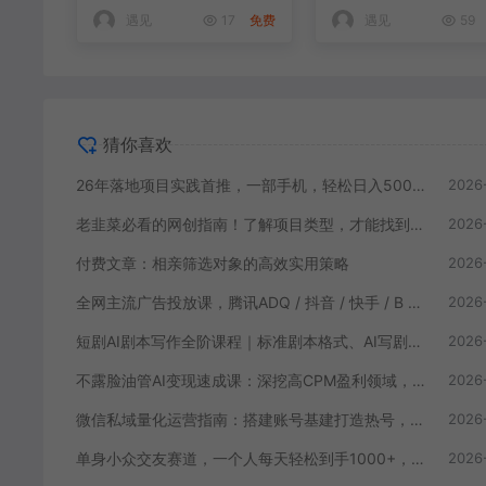
遇见
17
免费
遇见
59
猜你喜欢
26年落地项目实践首推，一部手机，轻松日入500+，长期稳定
2026
老韭菜必看的网创指南！了解项目类型，才能找到好的项目，才能拿到想要的结果
2026
付费文章：相亲筛选对象的高效实用策略
2026
全网主流广告投放课，腾讯ADQ / 抖音 / 快手 / B 站实操教学，手把手教投手赚钱变现，全套变现拆解稳定出单
2026
短剧AI剧本写作全阶课程｜标准剧本格式、AI写剧指令、投稿过稿技巧、网文改编、主线剧情把控、审稿避坑全套实操教学
2026
不露脸油管AI变现速成课：深挖高CPM盈利领域，零出镜打造YouTube稳定收益账号
2026
微信私域量化运营指南：搭建账号基建打造热号，脱敏风控规避运营各类高危风险
2026
单身小众交友赛道，一个人每天轻松到手1000+，落地快、见效稳【揭秘】
2026