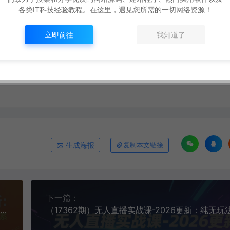
打赏
点赞 (
10
)
各类IT科技经验教程。在这里，遇见您所需的一切网络资源！
立即前往
我知道了
建你的实体“第二大脑”，软件硬件协同的终极形态
生成海报
复制本文链接
下一篇：
（17364期）全域3.0系统实操课-26年2月更新：一套完整的“O5A无潜入池”流量获取与优化方法论体系