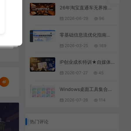
26年淘宝直通车无界推广课，从底层逻辑切入，涵盖关键词、人群、全站及视频推广的策略选择
2026-06-29
96
零基础信息流优化指南：从基础认知到投放流程，新手轻松上手入行
2026-03-25
169
IP创业成长特训★自媒体实体通用教学：认知重塑、IP核心模型、赛道拆解、配套实操练习全指南
2026-07-27
45
Windows桌面工具集合！内置50+实用简约桌面小组件，含截图、录屏、翻译、天气等，多秘工具箱
2026-07-28
114
（17362期）无人直播实战课-2026更新：纯无玩法、实景AI、真人玩法、绿幕玩法、真转无玩法、麒麟臂摇手等
热门评论