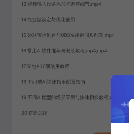
13.视频输入设备添加与调整细节,mp4
14.快捷键设定与优化使用
15.妙联宝控制台与0BS快捷键同步配置,mp4
16.常用A|软件推荐与安装教程,mp4,mp4
17.豆包AI详细使用教程
18.iPad端A|快捷指令配置指南
19,不同Al樘型的场景应用与快速切换教程,mp4
20.搭建总结