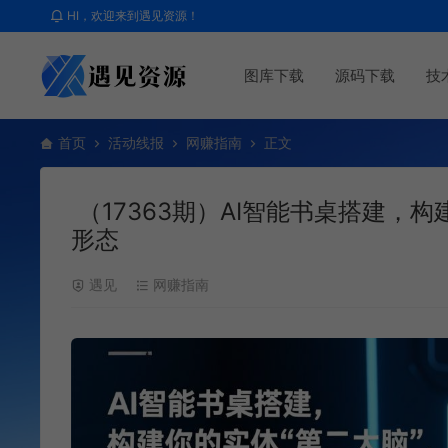
HI，欢迎来到遇见资源！
图库下载
源码下载
技
首页
活动线报
网赚指南
正文
（17363期）AI智能书桌搭建，
形态
遇见
网赚指南