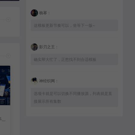
杨幂：
这模板更新节奏可以，坐等下一版~
影刃之王：
确实帮大忙了，正愁找不到合适模板
神经织网：
选项卡就是可以切换不同播放源，列表就是直
接展示所有集数
，
 /
星辰猎手：
手
套