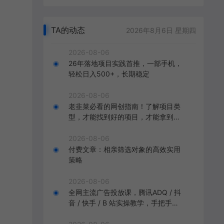
TA的动态
2026年8月6日 星期四
2026-08-06
26年落地项目实践首推，一部手机，
轻松日入500+，长期稳定
2026-08-06
老韭菜必看的网创指南！了解项目类
型，才能找到好的项目，才能拿到想
要的结果
2026-08-06
付费文章：相亲筛选对象的高效实用
策略
2026-08-06
全网主流广告投放课，腾讯ADQ / 抖
音 / 快手 / B 站实操教学，手把手教
投手赚钱变现，全套变现拆解稳定出
单