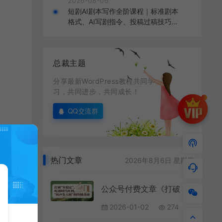
2026-08-06
短剧AI剧本写作全阶课程｜标准剧本
格式、AI写剧指令、投稿过稿技巧、
网文改编、主线剧情把控、审稿避坑
全套实操教学
总裁主题
分享最新WordPress教程共同学
习，共同进步，共同成长！
QQ交流群
热门文章
2026年8月6日 星期四
公众号付费文章《打破 “穷稳定”，吃透时代红利，“闷声发大财”的终极真谛》
2026-01-02
274