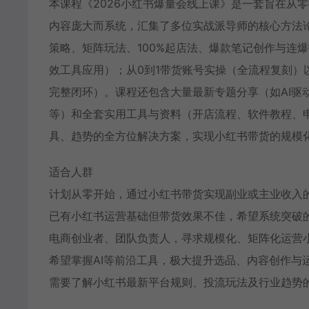
本课程《2026小红书爆量会线上课》是一套旨在从
内容庞大而系统，汇集了多位实战派导师的核心方法
策略、矩阵玩法、100%起店法、爆款笔记创作与连
效工具应用）；从0到1带货账号实操（全流程复刻）
完整闭环）。课程还包含大量最新专题分享（如AI驱
等）和全套实用工具与资料（开店流程、软件教程、
具、趋势的全方位解决方案，实现小红书带货的规模
适合人群
计划从零开始，通过小红书带货实现副业或主业收入
已有小红书运营基础但带货效果不佳，希望系统突破
电商创业者、团队负责人，寻求规模化、矩阵化运营
希望掌握AI等前沿工具，极大提升选品、内容创作与
需要了解小红书最新平台规则、投流玩法及行业趋势