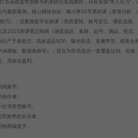
零打造高收益带货账号的系统化实战教程，目标直指“年入百万”。
论与最新案例。核心模块包括：戴小胖25节系统课（赛道分析、
爆技巧）；流量操盘手实操课（底层逻辑、账号定位、爆款选题、A
以及2025新课笔记电商（涵盖选品、素材、起号、测品、投流
动日产千条笔记、高效选品SOP、聚光投流、直播带货、税务合
申诉模板、数据表格等），旨在为学员提供一套覆盖认知、实操
化、高效化盈利。
的纯新手。
的创作者。
小红书带货账号。
运营效率的从业者。
的电商操盘手。