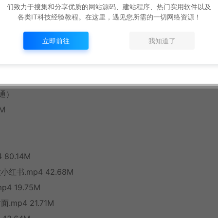
笔记.mp4 109.73M
们致力于搜集和分享优质的网站源码、建站程序、热门实用软件以及
p4 114.82M
各类IT科技经验教程。在这里，遇见您所需的一切网络资源！
 81.66M
立即前往
我知道了
4.84M
.mp4 99.41M
通）
M
80.14M
红书.mp4 42.68M
 19.75M
mp4 21.71M