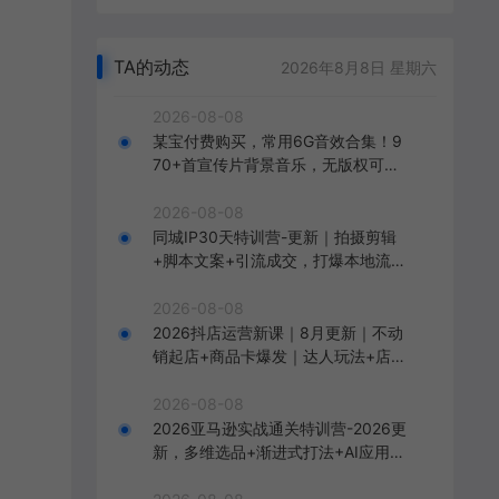
TA的动态
2026年8月8日 星期六
2026-08-08
某宝付费购买，常用6G音效合集！9
70+首宣传片背景音乐，无版权可商
用大气素材，分类清晰，高质量内容
2026-08-08
同城IP30天特训营-更新｜拍摄剪辑
+脚本文案+引流成交，打爆本地流量
提升门店业绩实操教学
2026-08-08
2026抖店运营新课｜8月更新｜不动
销起店+商品卡爆发｜达人玩法+店群
批量复制｜轻松玩转抖音小店全域流
量
2026-08-08
2026亚马逊实战通关特训营-2026更
新，多维选品+渐进式打法+AI应用，
从0到1打造盈利店铺