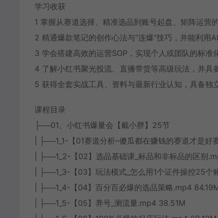
学习收获
1 掌握从赛道选择、精准选品到账号起盘、矩阵运营
2 精通爆款笔记的创作心法与“连爆”技巧，并能利用
3 学会搭建高效的运营SOP，实现个人或团队的标准
4 了解小红书聚光投流、直播带货等高级玩法，并具
5 获得全套实战工具、资料与最新行业认知，具备独
课程目录
├──01、小红书爆量会【戴小胖】25节
| ├──1_1-【01赛道分析–傻瓜都在赚钱的赛道才是好赛道
| ├──1_2-【02】选品基础课_标品和非标品的区别.mp4
| ├──1_3-【03】玩法模式_怎么用1个证件操控25个账
| ├──1_4-【04】百分百必爆的选品策略.mp4 84.19
| ├──1_5-【05】养号_测流量.mp4 38.51M