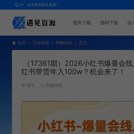
HI，欢迎来到遇见资源！
图库下载
源码下载
技
首页
活动线报
网赚指南
正文
（17361期）2026小红书爆量会
红书带货年入100w？机会来了！
遇见
网赚指南