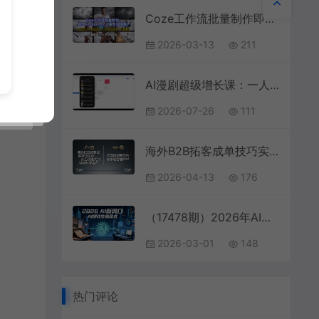
Coze工作流批量制作即梦Seedance2.0角色分镜图，九宫格-十六宫格-二十五宫格一键生成，漫剧量产，效率翻倍
2026-03-13
211
AI漫剧超级增长课：一人AI内容公司×账号运营×漫剧制作×商业变现×从0到1全流程实战
2026-07-26
111
海外B2B拓客成单技巧实战：从面试通关到领英开发客户，代理商招募签约与渠道管理SOP
2026-04-13
176
（17478期）2026年AI创富新风口，用人工智能爆改你的生意模式，从短视频到直播全面降本增效抢占先机
2026-03-01
148
热门评论