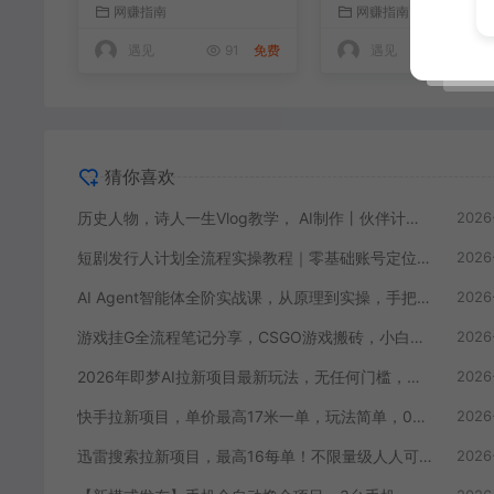
网赚指南
网赚指南
收徒 ，新领域红利期，
制作、发布优化一站
抓紧做
出单变现课
遇见
91
免费
遇见
46
猜你喜欢
历史人物，诗人一生Vlog教学， AI制作丨伙伴计划丨精选收益丨商单收徒 ，新领域红利期，抓紧做
2026
短剧发行人计划全流程实操教程｜零基础账号定位、选剧剪辑、视频制作、发布优化一站式出单变现课
2026
AI Agent智能体全阶实战课，从原理到实操，手把手搭建可自动运行的AI Agent
2026
游戏挂G全流程笔记分享，CSGO游戏搬砖，小白看了当天学会见收益【揭秘】
2026
2026年即梦AI拉新项目最新玩法，无任何门槛，操作非常简单，人人都可做，拉新佣金最高13米每单（更新08月07日）
2026
快手拉新项目，单价最高17米一单，玩法简单，0基础也能轻松上手（更新08月07日）
2026
迅雷搜索拉新项目，最高16每单！不限量级人人可冲，零门槛上手（更新0807）
2026