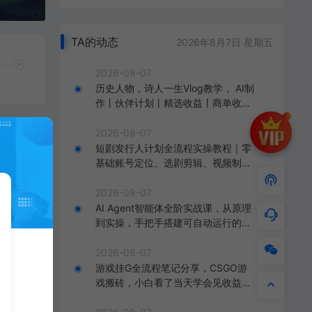
TA的动态
2026年8月7日 星期五
2026-08-07
历史人物，诗人一生Vlog教学， AI制
作丨伙伴计划丨精选收益丨商单收徒
，新领域红利期，抓紧做
2026-08-07
短剧发行人计划全流程实操教程｜零
基础账号定位、选剧剪辑、视频制
作、发布优化一站式出单变现课
2026-08-07
AI Agent智能体全阶实战课，从原理
到实操，手把手搭建可自动运行的AI
Agent
2026-08-07
游戏挂G全流程笔记分享，CSGO游
分
戏搬砖，小白看了当天学会见收益
，
【揭秘】
收