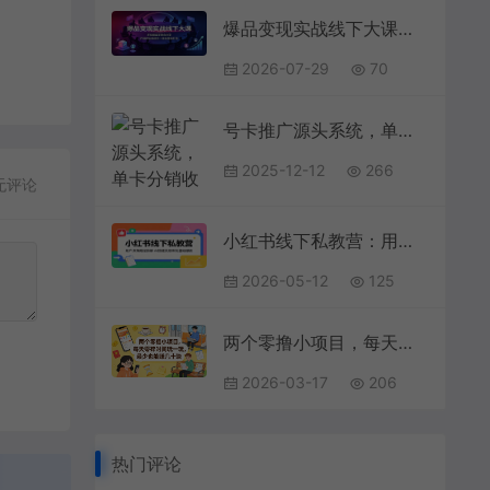
爆品变现实战线下大课：多位操盘手联合分享，产品IP私域成交一体化落地打法
2026-07-29
70
号卡推广源头系统，单卡分销收益3张+，引流到变现全流程拆解【揭秘】
2025-12-12
266
无评论
小红书线下私教营：用户决策路径拆解，AI搭建灵感库批量做爆款
2026-05-12
125
两个零撸小项目，每天零碎时间玩一玩，最少也能賺几十米【揭秘】
2026-03-17
206
热门评论