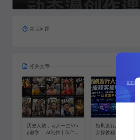
常见问题
相关文章
历史人物，诗人一生Vlo
短剧发行人计划全流
g教学， AI制作丨伙伴
实操教程｜零基础账
计划丨精选收益丨商单
定位、选剧剪辑、视