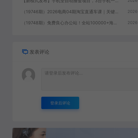
【新模式发布】手机全自动撸金项目，3台手机一天200+，保姆级教程及全套工具【揭秘】
2026
（19746期）2026电商04期淘宝直通车课｜关键词爆打矩阵，多计划低出价，新品爆款差异化投放实操教学
2026
（19748期）免费良心办公站！全站100000+海量PPT素材免费下载，每日更新，分类清晰，免注册登录下载 爱PPT网
2026
发表评论
登录后评论