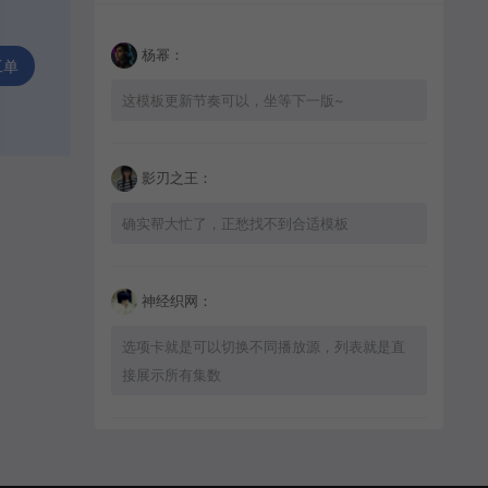
杨幂：
工单
这模板更新节奏可以，坐等下一版~
影刃之王：
确实帮大忙了，正愁找不到合适模板
神经织网：
选项卡就是可以切换不同播放源，列表就是直
接展示所有集数
星辰猎手：