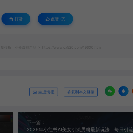
打赏
点赞 (
7
)
频定制模板，小众虚拟产品
https://www.ox520.com/19600.html
生成海报
复制本文链接
下一篇：
爆款动态漫