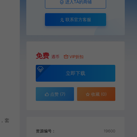
进入TA的商铺
联系官方客服
免费
遇币
VIP折扣
立即下载
点赞 (
7
)
收藏 (0)
，套
资源编号：
19600