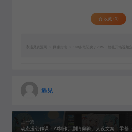
收藏 (0)
遇见资源网
网赚指南
168条笔记卖了20W！婚礼开场视
遇见
上一篇：
动态漫创作课：AI制作、剧情剪辑、人设文案，零基础做