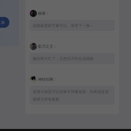
杨幂：
工单
这模板更新节奏可以，坐等下一版~
影刃之王：
确实帮大忙了，正愁找不到合适模板
神经织网：
选项卡就是可以切换不同播放源，列表就是直
接展示所有集数
星辰猎手：