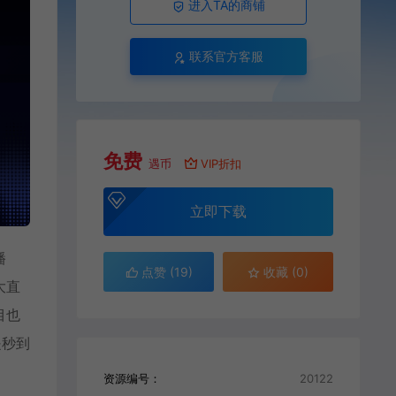
进入TA的商铺
联系官方客服
免费
遇币
VIP折扣
立即下载
播
点赞 (
19
)
收藏 (0)
大直
目也
是秒到
资源编号：
20122