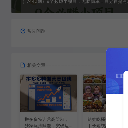
（17442期）9
常见问题
相关文章
拼多多特训营高阶班，
萌娃吃播短视频全教
独家玩法赋能，突破运
｜长短视频双赛道实