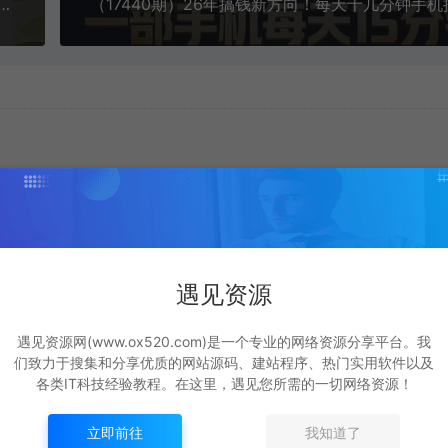
个必赚小项目，无脑简单，百分百是有利润，副业首选，日入300+
遇见资源
遇见资源网(www.ox520.com)是一个专业的网络资源分享平台。我
们致力于搜集和分享优质的网站源码、建站程序、热门实用软件以及
各类IT科技经验教程。在这里，遇见您所需的一切网络资源！
程
红果漫剧拉新二创剪辑
2026快手荧光计划，
立即前往
我知道了
玩法实战课，暑假躺賺
手短剧搬运技术，条