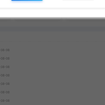
础保
新风口，单个新用户佣
过原创，新号和老号
网赚指南
网赚指南
-收
金7米，日入4位数(更新
都可以做，有播放量
方式
0808)
能賺到钱
免费
遇见
30
免费
遇见
68
-08-08
-08-08
-08-08
-08-08
-08-08
-08-08
-08-08