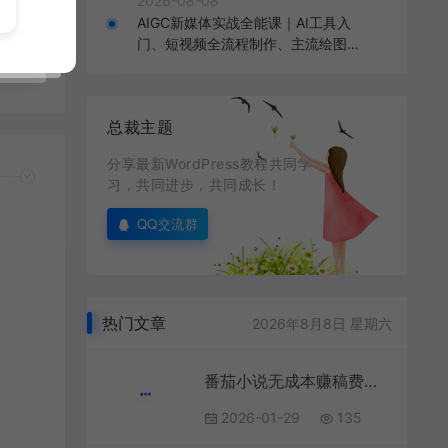
2026-08-08
0粉
AIGC新媒体实战全能课｜AI工具入
就
门、短视频全流程制作、主流绘图软
免费
件实操、数字人商业视频落地教程
总裁主题
分享最新WordPress教程共同学
习，共同进步，共同成长！
QQ交流群
热门文章
2026年8月8日 星期六
番茄小说无成本赚稿费邪修玩法，真实日入1000+，超级简单！
2026-01-29
135