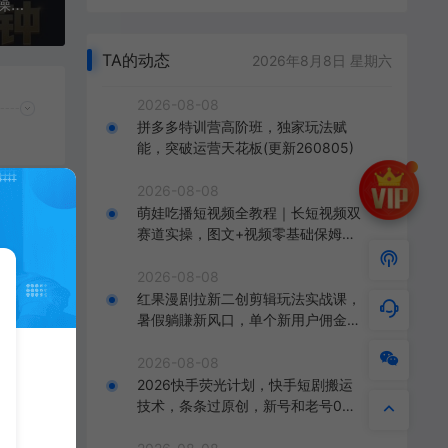
（17440期）26年搞钱新方向！每天十几分钟手机操作，稳定日入500+，长期可做
TA的动态
2026年8月8日 星期六
2026-08-08
拼多多特训营高阶班，独家玩法赋
能，突破运营天花板(更新260805)
2026-08-08
萌娃吃播短视频全教程｜长短视频双
赛道实操，图文+视频零基础保姆式
教学，伙伴计划-收徒-商单等多种变
现方式
2026-08-08
红果漫剧拉新二创剪辑玩法实战课，
暑假躺賺新风口，单个新用户佣金7
米，日入4位数(更新0808)
2026-08-08
2026快手荧光计划，快手短剧搬运
技术，条条过原创，新号和老号0粉
快
都可以做，有播放量就能賺到钱
条