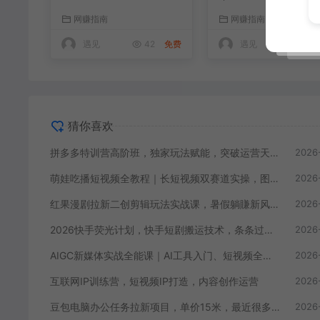
营天花板(更新260805)
操，图文+视频零基
网赚指南
网赚指南
姆式教学，伙伴计划
徒-商单等多种变现
遇见
42
免费
遇见
91
猜你喜欢
拼多多特训营高阶班，独家玩法赋能，突破运营天花板(更新260805)
2026
萌娃吃播短视频全教程｜长短视频双赛道实操，图文+视频零基础保姆式教学，伙伴计划-收徒-商单等多种变现方式
2026
红果漫剧拉新二创剪辑玩法实战课，暑假躺賺新风口，单个新用户佣金7米，日入4位数(更新0808)
2026
2026快手荧光计划，快手短剧搬运技术，条条过原创，新号和老号0粉都可以做，有播放量就能賺到钱
2026
AIGC新媒体实战全能课｜AI工具入门、短视频全流程制作、主流绘图软件实操、数字人商业视频落地教程
2026
互联网IP训练营，短视频IP打造，内容创作运营
2026
豆包电脑办公任务拉新项目，单价15米，最近很多人爆单，收入好几W，转化率超高，达人闭眼冲！（更新0808）
2026