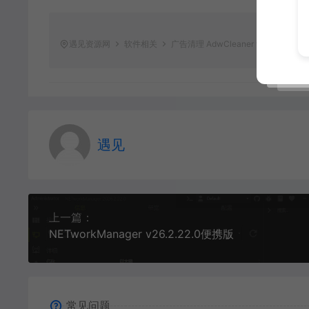
遇见资源网
软件相关
广告清理 AdwCleaner v8.7.1
http
遇见
上一篇：
NETworkManager v26.2.22.0便携版
常见问题