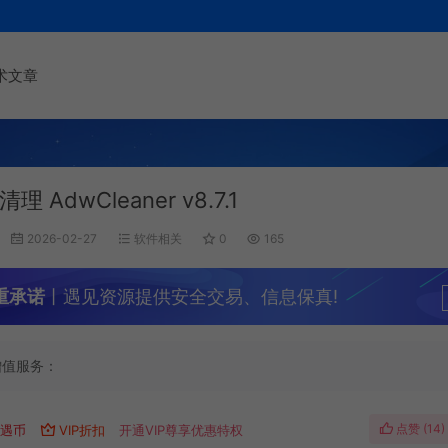
术文章
理 AdwCleaner v8.7.1
2026-02-27
软件相关
0
165
重承诺
丨遇见资源提供安全交易、信息保真!
增值服务：
点赞 (
14
)
遇币
VIP折扣
开通VIP尊享优惠特权