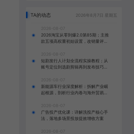
TA的动态
2026年8月7日 星期五
2026-08-07
2026淘宝从零到爆2.0第85期；主推
款五项高权重初始设置，改销量评晒
秒单快速破零积累基础权重
2026-08-07
短剧发行人计划全流程实操教程；从
账号定位到选剧剪辑再到发布技巧，
零基础也能快速上手出单
2026-08-07
新能源车行业深度解析：拆解产业崛
起根源，剖析行业内卷与海外贸易争
端现状
2026-08-07
广告投产优化课：详解洗投产核心手
法，落地多场景投放提效增收方案
2026-08-07