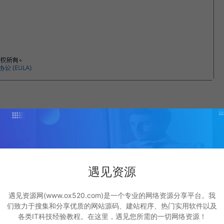
遇见资源
遇见资源网(www.ox520.com)是一个专业的网络资源分享平台。我
们致力于搜集和分享优质的网站源码、建站程序、热门实用软件以及
打赏
点赞 (
14
)
各类IT科技经验教程。在这里，遇见您所需的一切网络资源！