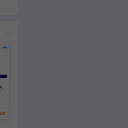
花信：
希望能出深色版本，晚上用白色太亮了
绿色
免费