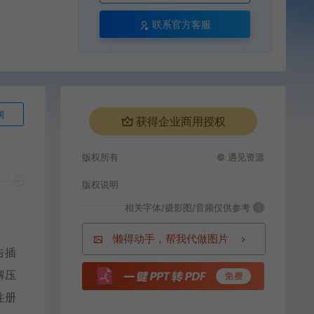
联系官方客服
询
获得企业商用授权
版权所有
© 遇见资源
版权说明
相关字体/摄影图/音频仅供参考
i
懒得动手，帮我代做图片
告插
解压
注册