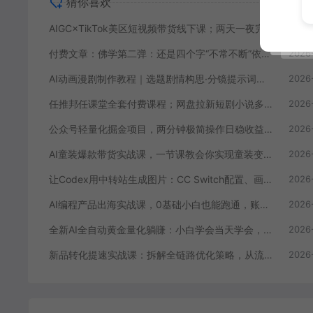
猜你喜欢
AIGC×TikTok美区短视频带货线下课；两天一夜完整回放，12小时高清视频收录头部操盘手全流程教学
2026
付费文章：佛学第二弹：还是四个字“不常不断”依托八不偈解读无我因果连续之理
2026
AI动画漫剧制作教程｜选题剧情构思·分镜提示词撰写·AI绘图配音·2D动画制作·剪映实操完成完整漫剧成片
2026
任推邦任课堂全套付费课程；网盘拉新短剧小说多平台变现，从入门到高阶零基础也能轻松上手实操
2026
公众号轻量化掘金项目，两分钟极简操作日稳收益 100-200+
2026
AI童装爆款带货实战课，一节课教会你实现童装变现，零基础也能落地实操
2026
让Codex用中转站生成图片：CC Switch配置、画图能力检测与全局Skill教程
2026
AI编程产品出海实战课，0基础小白也能跑通，账号搭建・多Agent开发・市场调研全流程，月入千刀跨境变现教程(更新)
2026
全新AI全自动黄金量化躺賺：小白学会当天学会，月入2W！【揭秘】
2026
新品转化提速实战课：拆解全链路优化策略，从流量承接到下单成交稳步拉高新品转化率
2026