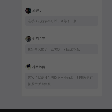
杨幂：
这模板更新节奏可以，坐等下一版~
影刃之王：
确实帮大忙了，正愁找不到合适模板
神经织网：
选项卡就是可以切换不同播放源，列表就是直
接展示所有集数
星辰猎手：