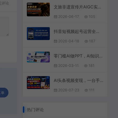
无评论
文旅非遗宣传片AIGC实战，GPT image 2+Happy horse+Seedance2.0组合，低成本快产出，抓住文旅内容风口红利
2026-06-17
105
抖音短视频起号运营全课：算法+起号+爆款+变现全覆盖，实操性强提升长期运营能力
2026-04-18
187
零门槛AI做PPT，AI知识库一键生成，风格精准复刻，小白也能快速出精品
2026-03-11
181
AI头条视频变现，一台手机就能干，日入5张，0粉就能开干
2026-07-23
111
工单
热门评论