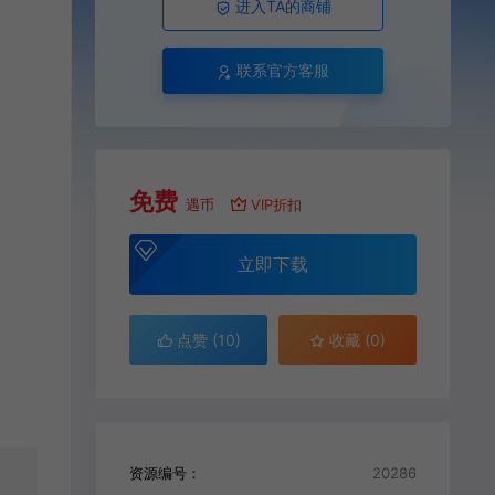
进入TA的商铺
联系官方客服
免费
遇币
VIP折扣
立即下载
点赞 (
10
)
收藏 (0)
资源编号：
20286