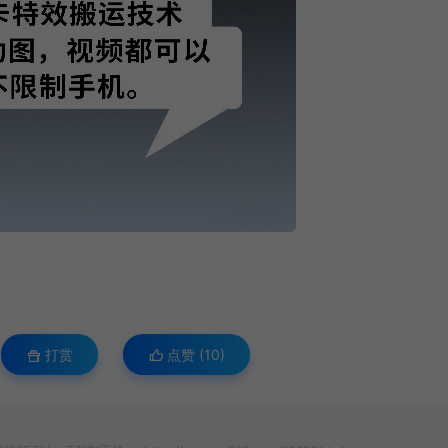
打赏
点赞 (
10
)