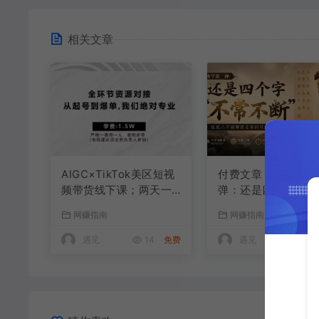
相关文章
AIGC×TikTok美区短视
付费文章：佛学第二
频带货线下课；两天一
弹：还是四个字“不
夜完整回放，12小时高
断”依托八不偈解读
网赚指南
网赚指南
清视频收录头部操盘手
因果连续之理
全流程教学
遇见
14
免费
遇见
98