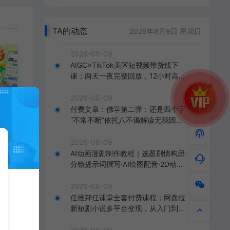
TA的动态
2026年8月9日 星期日
2026-08-09
AIGC×TikTok美区短视频带货线下
课；两天一夜完整回放，12小时高清
视频收录头部操盘手全流程教学
2026-08-09
付费文章：佛学第二弹：还是四个字
“不常不断”依托八不偈解读无我因果
费
连续之理
小
2026-08-09
门
AI动画漫剧制作教程｜选题剧情构思·
松
分镜提示词撰写·AI绘图配音·2D动画
免费
制作·剪映实操完成完整漫剧成片
2026-08-09
任推邦任课堂全套付费课程；网盘拉
新短剧小说多平台变现，从入门到高
阶零基础也能轻松上手实操