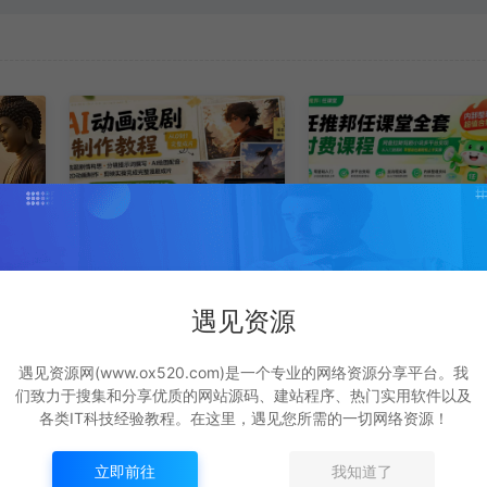
AI动画漫剧制作教程｜
任推邦任课堂全套付
常不
选题剧情构思·分镜提示
课程；网盘拉新短剧
无我
词撰写·AI绘图配音·2D动
说多平台变现，从入
遇见资源
网赚指南
网赚指南
画制作·剪映实操完成完
到高阶零基础也能轻
整漫剧成片
上手实操
免费
遇见
62
免费
遇见
25
遇见资源网(www.ox520.com)是一个专业的网络资源分享平台。我
们致力于搜集和分享优质的网站源码、建站程序、热门实用软件以及
各类IT科技经验教程。在这里，遇见您所需的一切网络资源！
立即前往
我知道了