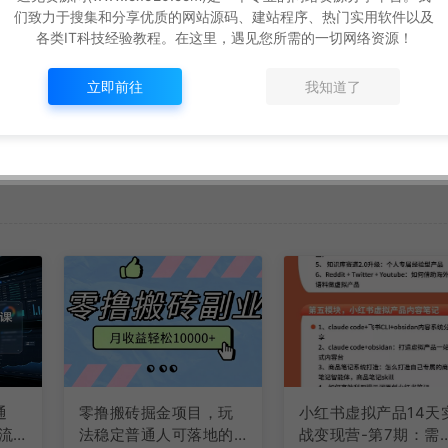
们致力于搜集和分享优质的网站源码、建站程序、热门实用软件以及
各类IT科技经验教程。在这里，遇见您所需的一切网络资源！
立即前往
我知道了
通
零撸搬砖掘金项目，玩
小红书虚拟产品14天
流
法稳定普通人可落地的
战变现营-第7期：需