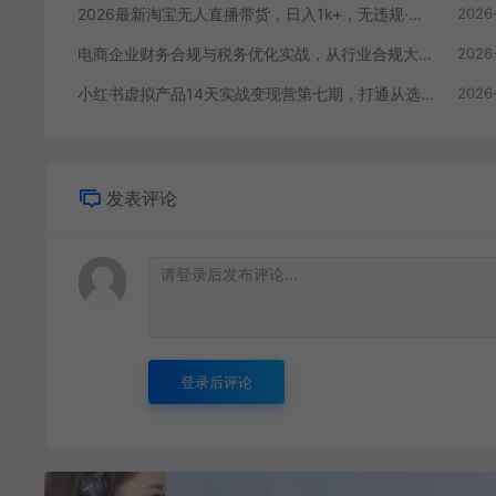
2026最新淘宝无人直播带货，日入1k+，无违规·稳定·可持续，抓住风口，轻松上手，收益可见【揭秘】
2026
电商企业财务合规与税务优化实战，从行业合规大势切入，系统梳理增值税、企业所得税、个税等全税种要点
2026
小红书虚拟产品14天实战变现营第七期，打通从选品、原创产品、内容引流到多渠道成交全链路
2026
发表评论
登录后评论