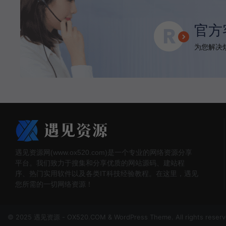
官方
为您解决烦
遇见资源网(www.ox520.com)是一个专业的网络资源分享
平台。我们致力于搜集和分享优质的网站源码、建站程
序、热门实用软件以及各类IT科技经验教程。在这里，遇见
您所需的一切网络资源！
© 2025 遇见资源 - OX520.COM & WordPress Theme. All rights reser