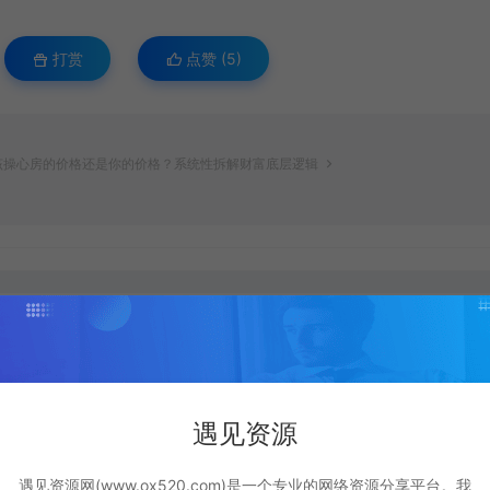
打赏
点赞 (
5
)
，该操心房的价格还是你的价格？系统性拆解财富底层逻辑
生成海报
复制本文链接
遇见资源
下一篇：
遇见资源网(www.ox520.com)是一个专业的网络资源分享平台。我
终点站第12期线下课 2026年5月22-23号 保姆式拆解万级线索引流矩阵打法