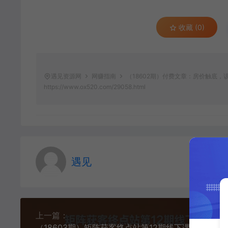
收藏 (0)
遇见资源网
网赚指南
（18602期）付费文章：房价触底
https://www.ox520.com/29058.html
遇见
上一篇：
（18603期）矩阵获客