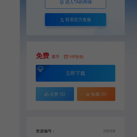
进入TA的商铺
联系官方客服
免费
遇币
VIP折扣
立即下载
点赞 (
5
)
收藏 (0)
资源编号：
29058