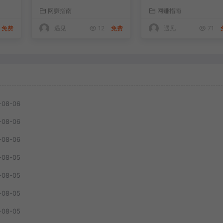
告
长期副业，月收益轻松1
挖掘×AI+Skill原创×
网赚指南
网赚指南
0000+
品矩阵×内容笔记×一
公司进阶×全链路
免费
遇见
12
免费
遇见
71
-08-06
-08-06
-08-06
-08-05
-08-05
-08-05
-08-05