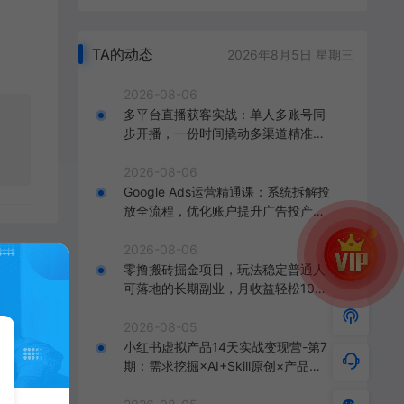
TA的动态
2026年8月5日 星期三
2026-08-06
多平台直播获客实战：单人多账号同
步开播，一份时间撬动多渠道精准流
量
2026-08-06
Google Ads运营精通课：系统拆解投
放全流程，优化账户提升广告投产回
报率
2026-08-06
零撸搬砖掘金项目，玩法稳定普通人
可落地的长期副业，月收益轻松100
00+
2026-08-05
小红书虚拟产品14天实战变现营-第7
期：需求挖掘×AI+Skill原创×产品矩
阵×内容笔记×一人公司进阶×全链路
（18601期）原味牛杂摆摊开店全套攻略：21节技术流课程拆解，手把手还原爆火配方