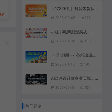
产
人
（17326期）抖音带货从0到1系统教学，账号运营、选品策略、流量放大，手把手带你开启短视频变现之路
免费
2026-02-06
178
小红书电商掘金实战：从选品开店到爆款笔记，覆盖虚拟产品与直播带货，零基础变现
2026-04-10
135
（17131期）小说推文最新赚钱全流程，门槛低非常适合新手
2026-01-16
195
AI绘画设计师商业实战：SD/MJ/GPT三大工具，全维度实操落地打造商用设计作品
2026-05-21
101
热门评论