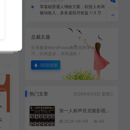
2026-08-05
零基础普通人增收方案，轻投入布局
被动收入，多多虚拟月收益 1-3 万
总裁主题
分享最新WordPress教程共同学
习，共同进步，共同成长！
QQ交流群
热门文章
2026年8月5日 星期三
第一人称声音克隆影视玩法，只需录入本人几段清晰语音素材，AI便能复刻你的声线、语气与说话节奏
实
2026-06-09
49
求