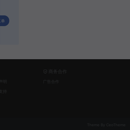
适配问题不大，加载速度也挺快的，推荐
工单
花信：
希望能出深色版本，晚上用白色太亮了
商务合作
声明
广告合作
支持
Theme By
CeoTheme