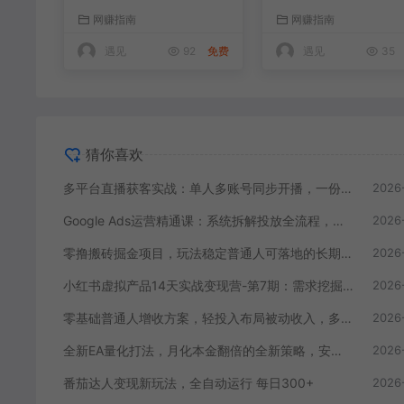
一份时间撬动多渠道精
程，优化账户提升广
网赚指南
网赚指南
准流量
投产回报率
遇见
92
免费
遇见
35
猜你喜欢
多平台直播获客实战：单人多账号同步开播，一份时间撬动多渠道精准流量
2026
Google Ads运营精通课：系统拆解投放全流程，优化账户提升广告投产回报率
2026
零撸搬砖掘金项目，玩法稳定普通人可落地的长期副业，月收益轻松10000+
2026
小红书虚拟产品14天实战变现营-第7期：需求挖掘×AI+Skill原创×产品矩阵×内容笔记×一人公司进阶×全链路
2026
零基础普通人增收方案，轻投入布局被动收入，多多虚拟月收益 1-3 万
2026
全新EA量化打法，月化本金翻倍的全新策略，安全稳定持续输出
2026
番茄达人变现新玩法，全自动运行 每日300+
2026