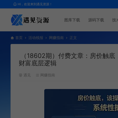
HI，欢迎来到遇见资源！
图库下载
源码下载
技
首页
活动线报
网赚指南
正文
（18602期）付费文章：房价触
财富底层逻辑
遇见
网赚指南