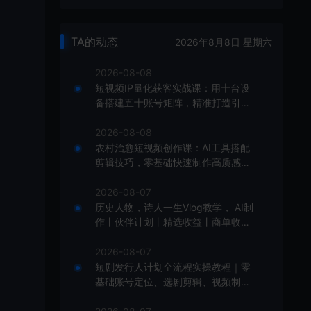
TA的动态
2026年8月8日 星期六
2026-08-08
短视频IP量化获客实战课：用十台设
备搭建五十账号矩阵，精准打造引流
接单型流量账号
2026-08-08
农村治愈短视频创作课：AI工具搭配
剪辑技巧，零基础快速制作高质感田
园治愈内容
2026-08-07
历史人物，诗人一生Vlog教学， AI制
作丨伙伴计划丨精选收益丨商单收徒
，新领域红利期，抓紧做
2026-08-07
短剧发行人计划全流程实操教程｜零
基础账号定位、选剧剪辑、视频制
作、发布优化一站式出单变现课