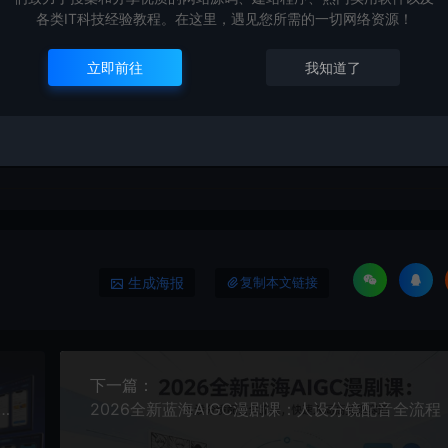
打赏
点赞 (
24
)
各类IT科技经验教程。在这里，遇见您所需的一切网络资源！
立即前往
我知道了
号，选品+流量+内容全闭环手把手带教（更新0527）
生成海报
复制本文链接
下一篇：
再瞎折腾了！这个全自动挂G项目，新手当天见钱，告别频繁换项目的烦恼【揭秘】