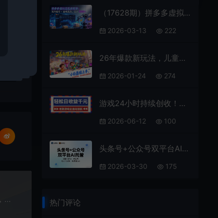
（17628期）拼多多虚拟店实战教学：矩阵起号 + 自动发货，日入 1000+
2026-03-13
222
26年爆款新玩法，儿童科普AI视频，全流程实操，轻松做爆款内容，小白直接上手，附详细玩法教程
2026-01-24
274
游戏24小时持续创收！每日稳定1000+，新手零门槛直接入局，碎片时间就能做！
2026-06-12
100
头条号+公众号双平台AI托管，我提供作品，你发布，每天10分钟，月躺賺5k+【揭秘】
2026-03-30
175
2026全新蓝海AIGC漫剧课：人设分镜配音全流程，快速入局高变现赛道
热门评论