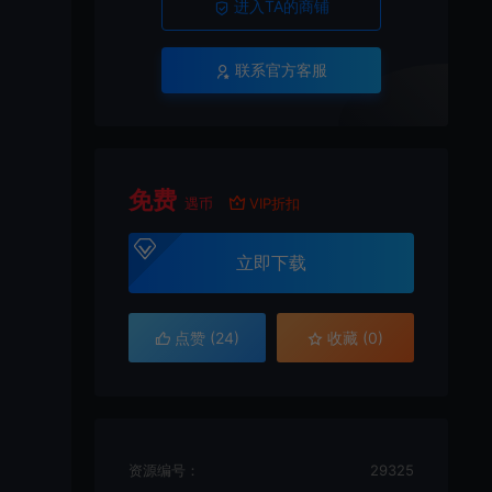
进入TA的商铺
联系官方客服
免费
遇币
VIP折扣
立即下载
点赞 (
24
)
收藏 (0)
资源编号：
29325