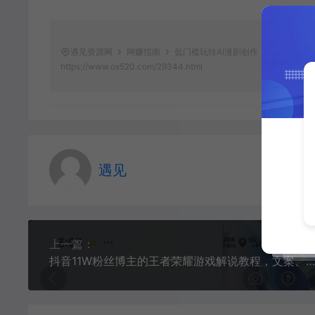
遇见资源网
网赚指南
低门槛玩转AI漫剧创作，全流程技法
https://www.ox520.com/29344.html
遇见
上一篇：
抖音11W粉丝博主的王者荣耀游戏解说教程，文案、配音、素材剪辑全流程，解锁伙伴计划+精选独家收益，日入1k+