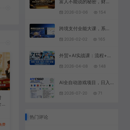
富人不能说的秘密，财富觉醒与商业天道总纲，解密未来暴利风口与机遇形态
2026-03-06
154
跨境支付全能大课，系统理论多维覆盖，产品原型拿来即用，实战案例全面解析
2026-02-02
165
外贸+AI实战课：流程+选品+收款+谈单+获客，零基础快速做外贸接订单
2026-04-08
148
AI全自动游戏项目，日入1k，已稳定运行3年躺賺，全流程自动化！【揭秘】
2026-07-20
71
对
全
短
热门评论
免费