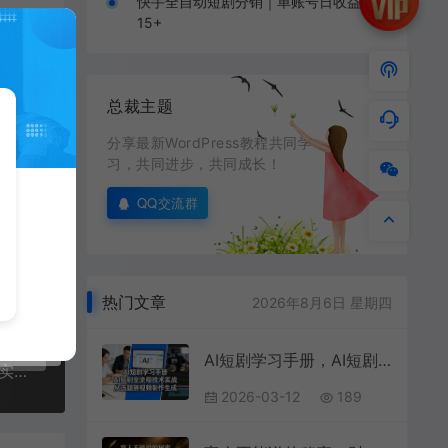
快手全自动短剧分销｜单账号日收益
15+
总裁主题
分享最新WordPress教程共同学
习，共同进步，共同成长！
QQ交流群
热门文章
2026年8月6日 星期四
AI短剧学习手册，AI短剧全流程技术实战，从选题到视频制作生成
PR短视频剪辑实战课｜零基础入门到精通，多案例实操，快速掌握剪辑调色字幕全技能
2026-03-12
189