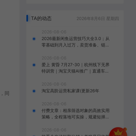
TA的动态
2026年8月6日 星期四
2026-08-06
2026最新闲鱼运营技巧大全3.0；从
零基础到月入过万，卖货准备、链接
搭建到选品定价全拆解
2026-08-06
爱上 黄昏 7月27-30｜杭州线下无界
特训营｜淘宝天猫AI推广｜直通车人
群｜全套PPT SOP思维导图资料包
2026-08-06
淘宝高阶运营私家课(更新26年
，同
2026-08-06
付费文章：相亲筛选对象的高效实用
策略，全程落地可实操，规避短择、
利己型相亲对象
2026-08-06