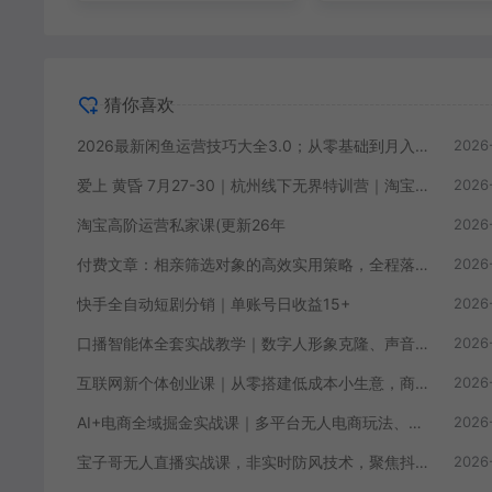
猜你喜欢
2026最新闲鱼运营技巧大全3.0；从零基础到月入过万，卖货准备、链接搭建到选品定价全拆解
2026
爱上 黄昏 7月27-30｜杭州线下无界特训营｜淘宝天猫AI推广｜直通车人群｜全套PPT SOP思维导图资料包
2026
淘宝高阶运营私家课(更新26年
2026
付费文章：相亲筛选对象的高效实用策略，全程落地可实操，规避短择、利己型相亲对象
2026
快手全自动短剧分销｜单账号日收益15+
2026
口播智能体全套实战教学｜数字人形象克隆、声音克隆、AI视频生成、文案改写、软件配置零基础落地课
2026
互联网新个体创业课｜从零搭建低成本小生意，商业思维+商业模式+流量实战+个人成长全闭环教程
2026
AI+电商全域掘金实战课｜多平台无人电商玩法、AI工具落地、供应链合规、全域变现闭环全套教程
2026
宝子哥无人直播实战课，非实时防风技术，聚焦抖音快手等平台直播带货，轻松开启直播变现之路（更新2026年08月06日）
2026