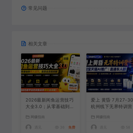
常见问题
相关文章
2026最新闲鱼运营技巧
爱上 黄昏 7月27-3
大全3.0；从零基础到月
杭州线下无界特训营
入过万，卖货准备、链
淘宝天猫AI推广｜直
网赚指南
网赚指南
接搭建到选品定价全拆
车人群｜全套PPT S
解
思维导图资料包
遇见
36
免费
遇见
58