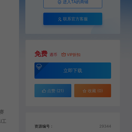
进入TA的商铺
联系官方客服
免费
遇币
VIP折扣
立即下载
点赞 (
21
)
收藏 (0)
赛
I工
资源编号：
29344