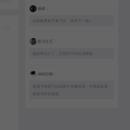
杨幂：
这模板更新节奏可以，坐等下一版~
影刃之王：
确实帮大忙了，正愁找不到合适模板
神经织网：
选项卡就是可以切换不同播放源，列表就是直
接展示所有集数
星辰猎手：
适配问题不大，加载速度也挺快的，推荐