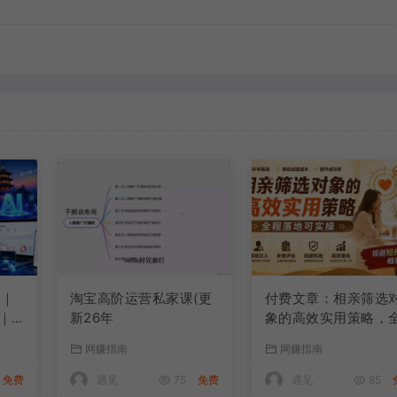
0｜
淘宝高阶运营私家课(更
付费文章：相亲筛选
｜
新26年
象的高效实用策略，
通
程落地可实操，规避
网赚指南
网赚指南
OP
择、利己型相亲对象
免费
遇见
75
免费
遇见
85