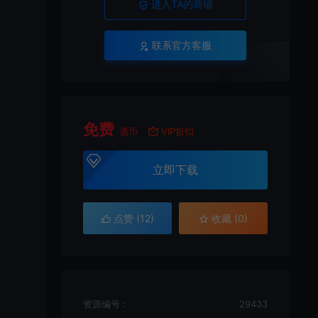
进入TA的商铺
联系官方客服
免费
遇币
VIP折扣
立即下载
点赞 (
12
)
收藏 (0)
资源编号：
29433