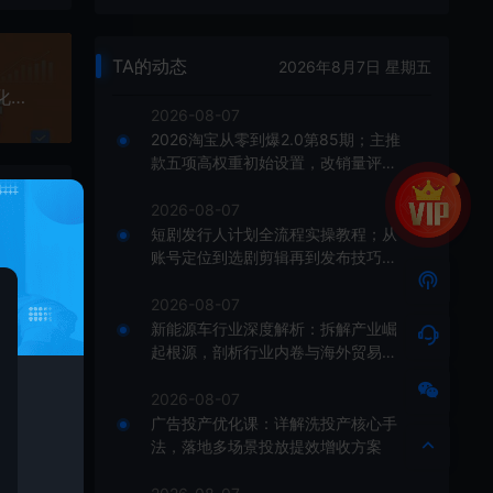
TA的动态
2026年8月7日 星期五
电商全域增长实战营：吃透千川与随心推策略，优化投产数据打造可复制直播体系
2026-08-07
2026淘宝从零到爆2.0第85期；主推
款五项高权重初始设置，改销量评晒
秒单快速破零积累基础权重
2026-08-07
短剧发行人计划全流程实操教程；从
账号定位到选剧剪辑再到发布技巧，
零基础也能快速上手出单
2026-08-07
新能源车行业深度解析：拆解产业崛
起根源，剖析行业内卷与海外贸易争
端现状
2026-08-07
广告投产优化课：详解洗投产核心手
法，落地多场景投放提效增收方案