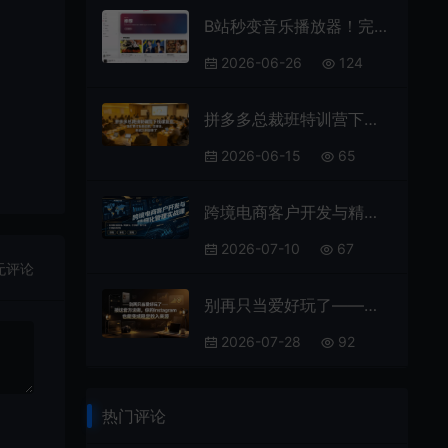
B站秒变音乐播放器！完全开源免费，把B站变成像Apple Music一样顺手的桌面音乐资料库，BiliMusic
2026-06-26
124
拼多多总裁班特训营下线课复盘，强付费才是硬道理，想賺钱，来这2天就够了
2026-06-15
65
跨境电商客户开发与精细化管理实战课｜海外精准客源挖掘、询盘转化、老客维护、客户分层全流程落地教程
2026-07-10
67
无评论
别再只当爱好玩了——按这套方法做，你的Instagram也能变成稳定收入来源
2026-07-28
92
热门评论