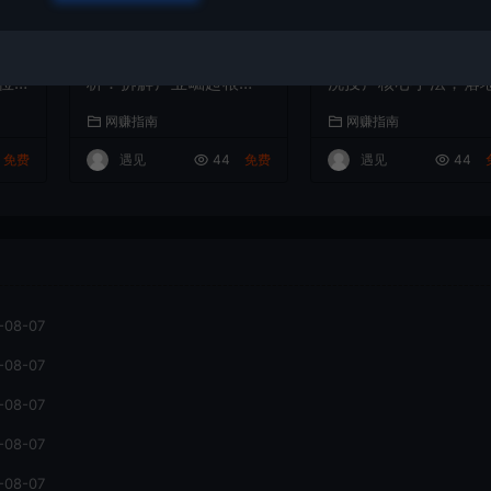
程
新能源车行业深度解
广告投产优化课：详
位
析：拆解产业崛起根
洗投产核心手法，落
技
源，剖析行业内卷与海
多场景投放提效增收
网赚指南
网赚指南
上
外贸易争端现状
案
免费
遇见
44
免费
遇见
44
-08-07
-08-07
-08-07
-08-07
-08-07