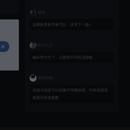
杨幂：
这模板更新节奏可以，坐等下一版~
影刃之王：
工单
确实帮大忙了，正愁找不到合适模板
神经织网：
选项卡就是可以切换不同播放源，列表就是直
接展示所有集数
星辰猎手：