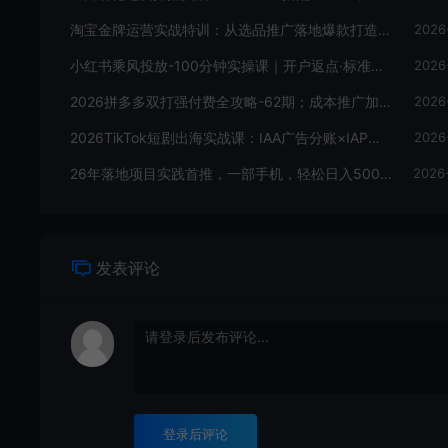
淘宝金牌运营实战特训：从选品推广落地爆款打造，店铺运营全链路拆解
2026
小红书乘风投放-100分钟实操课｜开户返点·标准投搭建·莱卡定向，新店建模撬动笔记自然流量全套教学
2026
2026拼多多双打强付费全攻略-62期；成本推广加托管双剑合璧，系统讲解7种付费玩法优劣势与选择策略
2026
2026TikTok短剧出海实战课：IAA广告分账×IAP付费变现×账号搭建×平台规则×双轨爆发×回款全流程
2026
26年落地项目实践首推，一部手机，轻松日入500+，长期稳定
2026
发表评论
登录后评论