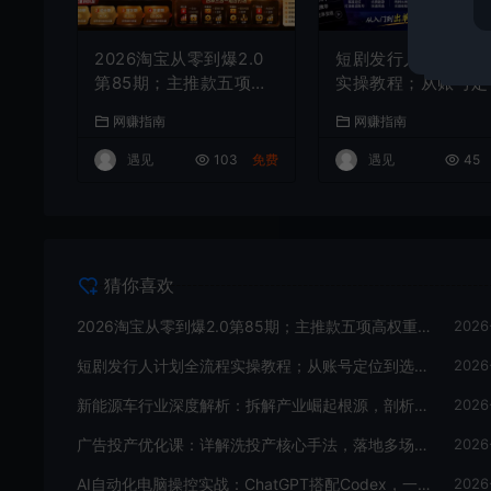
2026淘宝从零到爆2.0
短剧发行人计划全流
第85期；主推款五项高
实操教程；从账号定
权重初始设置，改销量
到选剧剪辑再到发布
网赚指南
网赚指南
评晒秒单快速破零积累
巧，零基础也能快速
基础权重
手出单
遇见
103
免费
遇见
45
猜你喜欢
2026淘宝从零到爆2.0第85期；主推款五项高权重初始设置，改销量评晒秒单快速破零积累基础权重
2026
短剧发行人计划全流程实操教程；从账号定位到选剧剪辑再到发布技巧，零基础也能快速上手出单
2026
新能源车行业深度解析：拆解产业崛起根源，剖析行业内卷与海外贸易争端现状
2026
广告投产优化课：详解洗投产核心手法，落地多场景投放提效增收方案
2026
AI自动化电脑操控实战：ChatGPT搭配Codex，一键指令远程自动操控电脑完成工作
2026