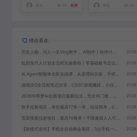
抓紧做
出单变现课
遇见
91
免费
遇见
46
猜你喜欢
历史人物，诗人一生Vlog教学， AI制作丨伙伴计划丨精选收益丨商单收徒 ，新领域红利期，抓紧做
2026
短剧发行人计划全流程实操教程｜零基础账号定位、选剧剪辑、视频制作、发布优化一站式出单变现课
2026
AI Agent智能体全阶实战课，从原理到实操，手把手搭建可自动运行的AI Agent
2026
游戏挂G全流程笔记分享，CSGO游戏搬砖，小白看了当天学会见收益【揭秘】
2026
2026年即梦AI拉新项目最新玩法，无任何门槛，操作非常简单，人人都可做，拉新佣金最高13米每单（更新08月07日）
2026
快手拉新项目，单价最高17米一单，玩法简单，0基础也能轻松上手（更新08月07日）
2026
迅雷搜索拉新项目，最高16每单！不限量级人人可冲，零门槛上手（更新0807）
2026
【新模式发布】手机全自动撸金项目，3台手机一天200+，保姆级教程及全套工具【揭秘】
2026