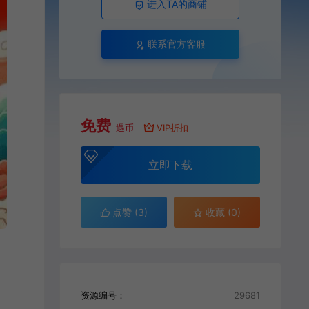
进入TA的商铺
联系官方客服
免费
遇币
VIP折扣
立即下载
点赞 (
3
)
收藏 (0)
资源编号：
29681