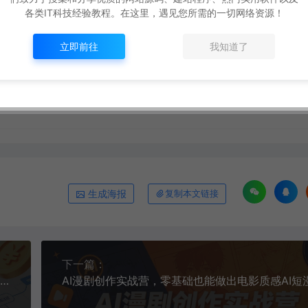
各类IT科技经验教程。在这里，遇见您所需的一切网络资源！
打赏
点赞 (
3
)
立即前往
我知道了
项目，轻松日入1k+，长久稳定！【揭秘】
https://www.ox520.com/29681.html
生成海报
复制本文链接
下一篇：
快手拉新项目，单价最高17米一单，玩法简单，0基础也能轻松上手(更新6月)