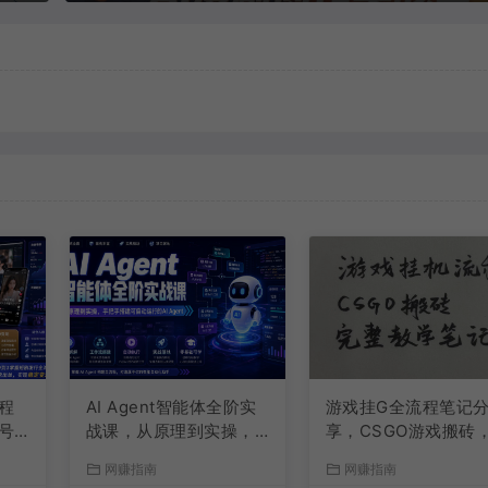
程
AI Agent智能体全阶实
游戏挂G全流程笔记
号
战课，从原理到实操，
享，CSGO游戏搬砖
频
手把手搭建可自动运行
小白看了当天学会见
网赚指南
网赚指南
式
的AI Agent
益【揭秘】