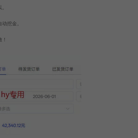
以。
自动挖金。
做！