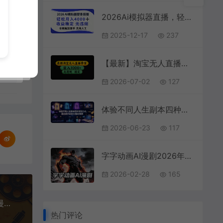
2026Ai模拟器直播，轻松月入4000+，解放双手 无需人工！
2025-12-17
237
【最新】淘宝无人直播：不违规、不封号，直播42小时狂卖14万，下半年流量起飞，还能批量矩阵操作！
2026-07-02
127
体验不同人生副本四种变现方式，适合新手做的AI题材视频
2026-06-23
117
字字动画AI漫剧2026年第1期系统课程，小白看完就能学会实操的漫剧课，单人月收1-3W
2026-02-28
165
AI漫剧创作实战营，零基础也能做出电影质感AI短漫剧，把创意真正落地为可传播的成品
热门评论