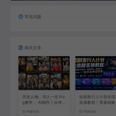
常见问题
相关文章
历史人物，诗人一生Vlo
短剧发行人计划全流
g教学， AI制作丨伙伴
实操教程｜零基础账
计划丨精选收益丨商单
定位、选剧剪辑、视
网赚指南
网赚指南
收徒 ，新领域红利期，
制作、发布优化一站