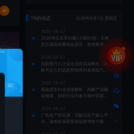
TA的动态
2026年8月7日 星期五
2026-08-07
2026淘宝从零到爆2.0第85期；主推
款五项高权重初始设置，改销量评晒
即梦AI精细控图特训课：画面管控核心技巧，解决角色构图风格等全维度出图难题
秒单快速破零积累基础权重
2026-08-07
短剧发行人计划全流程实操教程；从
账号定位到选剧剪辑再到发布技巧，
零基础也能快速上手出单
2026-08-07
新能源车行业深度解析：拆解产业崛
起根源，剖析行业内卷与海外贸易争
端现状
2026-08-07
广告投产优化课：详解洗投产核心手
法，落地多场景投放提效增收方案