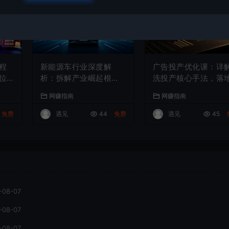
程
新能源车行业深度解
广告投产优化课：详
位
析：拆解产业崛起根
洗投产核心手法，落
技
源，剖析行业内卷与海
多场景投放提效增收
网赚指南
网赚指南
上
外贸易争端现状
案
免费
遇见
44
免费
遇见
45
-08-07
-08-07
-08-07