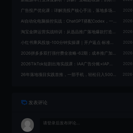
广告投产优化课：详解洗投产核心手法，落地多场景投放提效增收方案
2026
AI自动化电脑操控实战：ChatGPT搭配Codex，一键指令远程自动操控电脑完成工作
2026
淘宝金牌运营实战特训：从选品推广落地爆款打造，店铺运营全链路拆解
2026
小红书乘风投放-100分钟实操课｜开户返点·标准投搭建·莱卡定向，新店建模撬动笔记自然流量全套教学
2026
2026拼多多双打强付费全攻略-62期；成本推广加托管双剑合璧，系统讲解7种付费玩法优劣势与选择策略
2026
2026TikTok短剧出海实战课：IAA广告分账×IAP付费变现×账号搭建×平台规则×双轨爆发×回款全流程
2026
26年落地项目实践首推，一部手机，轻松日入500+，长期稳定
2026
发表评论