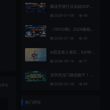
截流手搓打法实战SOP，抖音小红书视频号精准截流，快速获客，低成本高转化，一看即会
2026-07-06
46
（19510期）2026最稳副业：AI代写一单300-800，一单一结，附工具包
2026-07-24
40
ai思念亲人项目，5分钟一个视频，配合伙伴计划收益，月入5万+
2026-06-14
77
没学历没门路也能干！用AI搞定教育动画，一单纯賺700+，全靠信息差闷声发大财【揭秘】
2026-05-28
66
无评论
热门评论