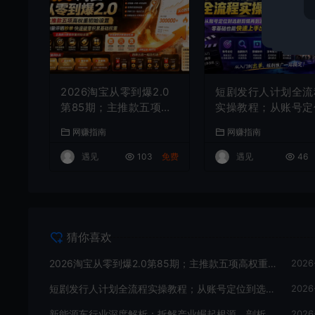
2026淘宝从零到爆2.0
短剧发行人计划全流
第85期；主推款五项高
实操教程；从账号定
权重初始设置，改销量
到选剧剪辑再到发布
网赚指南
网赚指南
评晒秒单快速破零积累
巧，零基础也能快速
基础权重
手出单
遇见
103
免费
遇见
46
猜你喜欢
2026淘宝从零到爆2.0第85期；主推款五项高权重初始设置，改销量评晒秒单快速破零积累基础权重
2026
短剧发行人计划全流程实操教程；从账号定位到选剧剪辑再到发布技巧，零基础也能快速上手出单
2026
新能源车行业深度解析：拆解产业崛起根源，剖析行业内卷与海外贸易争端现状
2026