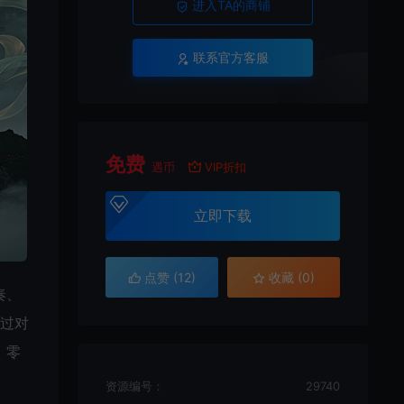
进入TA的商铺
联系官方客服
免费
遇币
VIP折扣
立即下载
点赞 (
12
)
收藏 (0)
奏、
通过对
。零
资源编号：
29740