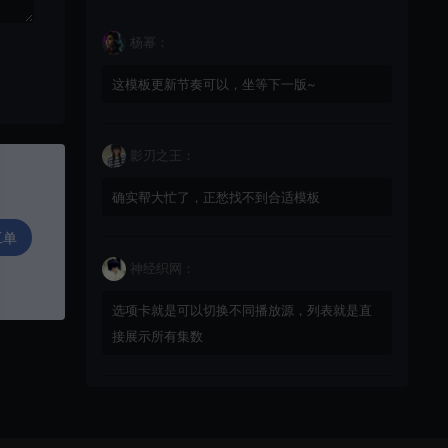
杨幂：
这模板更新节奏可以，坐等下一版~
影刃之王：
确实帮大忙了，正愁找不到合适模板
工单
神经织网：
选项卡就是可以切换不同播放源，列表就是直
接展示所有集数
星辰猎手：