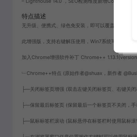
– Lighthouse 14.0 ，SEO检测维度新增Core Web V
特点描述
无升级、便携式、绿色免安装，即可以覆盖更新又能
此增强版，支持右键解压使用，Win7系统可以自定义
加入Chrome增强软件补丁 Chrome++ 1.13.1(version.d
﹂Chrome++特点 (原始作者@shuax，新作者 @Bush
├—关闭标签页增强 (双击左键关闭标签页、右键关闭
├—保留最后标签页 (保留最后一个标签页不关闭，手
├—鼠标标签栏滚动 (鼠标悬停在标签栏时使用鼠标滚
├—在浏览器窗口任意位置按住右键时可以使用鼠标