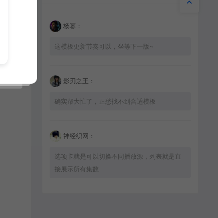
杨幂：
这模板更新节奏可以，坐等下一版~
影刃之王：
确实帮大忙了，正愁找不到合适模板
神经织网：
选项卡就是可以切换不同播放源，列表就是直
接展示所有集数
星辰猎手：