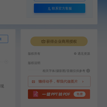
联系官方客服
询
获得企业商用授权
版权所有
© 遇见资源
版权说明
相关字体/摄影图/音频仅供参考
i
懒得动手，帮我代做图片
实现