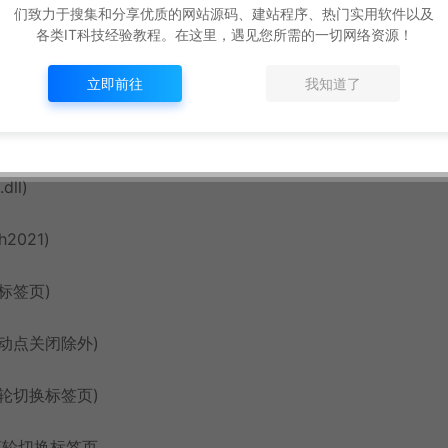
ital阈值
们致力于搜集和分享优质的网站源码、建站程序、热门实用软件以及
各类IT科技经验教程。在这里，遇见您所需的一切网络资源！
解压使用！
立即前往
我知道了
安装位置
ll)
2021)
标签页)
动点关闭除外)
轮切换标签页)
滚轮切换标签页