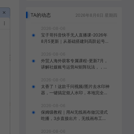
TA的动态
2026年8月6日 星期四
2026-08-06
宝子哥抖音快手无人直播课-2026年
8月5更新｜从基础搭建到高阶起号，
稳号防封技术，搭建自动化直播变现
体系
2026-08-06
外贸人海外获客专属课程-更新7月，
讲解社媒账号运营AI矩阵玩法，，系
统掌握海外客户开发全流程实战方法
2026-08-06
太香了！这款千问视频/图片去水印神
器，一键搞定烦人水印，本地完全免
费，浏览器拓展插件
2026-08-06
保姆级教程｜用AI无线画布做沉浸式
吃播，3步直接出片，无线画布工作
流，操作简单好上手
2026-08-06