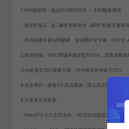
1.AI功能新增：地址栏AI写作助手 + 实时翻译增强
– 地址栏输入 `@` 触发智能补全（邮件/社媒文案等
– 外语视频字幕实时翻译，自动翻中文字幕（含中文
2.性能突破：V8引擎编译速度提升20%，页面加载耗
后台标签页冻结策略升级，内存释放效率提升25%
3.安全维护：修复9个高危漏洞，阻止恶意网站代码
4.开发者支持更新：
– WebGPU 2.0 正式支持，3D渲染性能提升300%