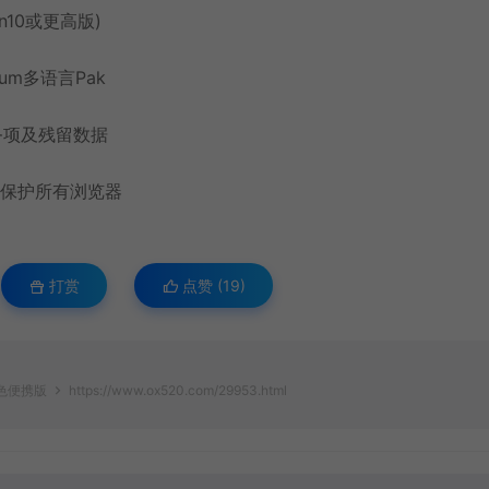
n10或更高版)
m多语言Pak
务项及残留数据
的保护所有浏览器
打赏
点赞 (
19
)
17绿色便携版
https://www.ox520.com/29953.html