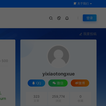
关于我们
登录
我要投稿
500
yixiaotongxue
QQ
微信
微博
期
,
323
259,774
0
turn
文章
浏览
收藏