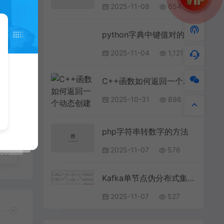
2025-11-08
654
python字典中键值对的操作
2025-11-04
1,121
C++函数如何返回一个动态创建的数组的指针
2025-10-31
898
de
记一
php字符串转数字的方法
2025-11-07
576
722
Kafka单节点伪分布式集群搭建实现过程详解
2025-11-07
527