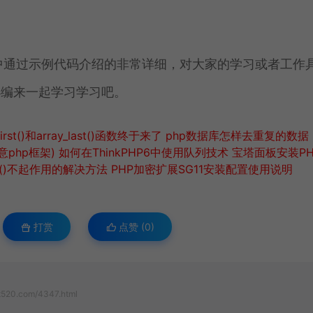
文中通过示例代码介绍的非常详细，对大家的学习或者工作
小编来一起学习学习吧。
rst()和array_last()函数终于来了
php数据库怎样去重复的数据
意php框架)
如何在ThinkPHP6中使用队列技术
宝塔面板安装PH
ect()不起作用的解决方法
PHP加密扩展SG11安装配置使用说明
打赏
点赞 (
0
)
x520.com/4347.html