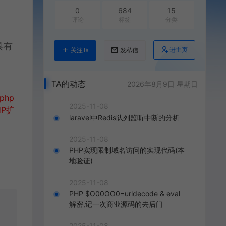
0
684
15
评论
标签
分类
具有
进主页
关注Ta
发私信
TA的动态
2026年8月9日 星期日
php
2025-11-08
P扩
laravel中Redis队列监听中断的分析
2025-11-08
PHP实现限制域名访问的实现代码(本
地验证)
2025-11-08
PHP $O00OO0=urldecode & eval
解密,记一次商业源码的去后门
2025-11-08