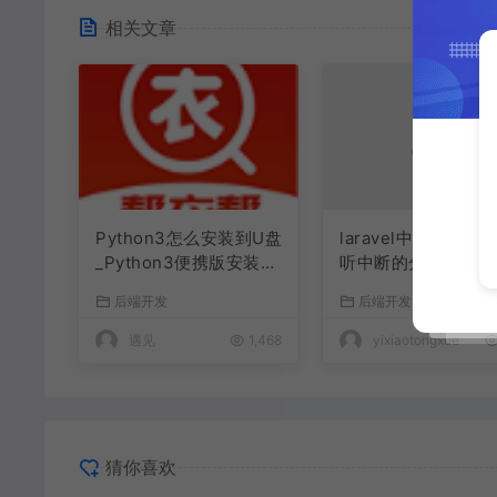
相关文章
Python3怎么安装到U盘
laravel中Redis队
_Python3便携版安装到
听中断的分析
U盘使用方法
后端开发
后端开发
遇见
1,468
yixiaotongxue
猜你喜欢