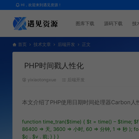
HI，欢迎来到遇见资源！
图库下载
源码下载
技
首页
技术文章
后端开发
正文
PHP时间戳人性化
yixiaotongxue
后端开发
本文介绍了PHP使用日期时间处理器Carbo
function
time_tran
(
$time
)
{
$t
=
time
(
)
–
$time
;
$f
86400
=
天
,
3600
=
小时
,
60
=
分钟
,
1
=
秒
)
;
fo
$c
.
$v
.
前
;
}
}
}