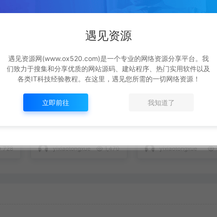
遇见资源
遇见资源网(www.ox520.com)是一个专业的网络资源分享平台。我
们致力于搜集和分享优质的网站源码、建站程序、热门实用软件以及
各类IT科技经验教程。在这里，遇见您所需的一切网络资源！
立即前往
我知道了
列监
PHP实现限制域名访问
PHP $O00OO0=url
的实现代码(本地验证)
code & eval 解密,
次商业源码的去后门
后端开发
后端开发
728
yixiaotongxue
1,470
yixiaotongxue