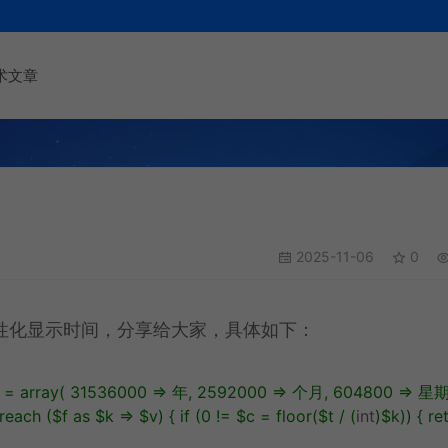
术文章
2025-11-06
0
n人性化显示时间，分享给大家，具体如下：
=
array
(
31536000
=
年
,
2592000
=
个月
,
604800
=
星
reach
(
$f
as
$k
=
$v
)
{
if
(
0
!=
$c
=
floor
(
$t
/
(
int
)
$k
)
)
{
re