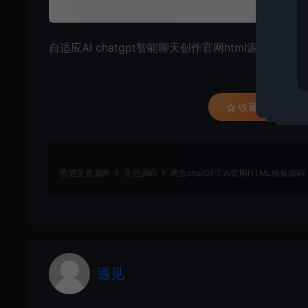
自适应AI chatgpt智能聊天创作官网html源码 适合
收藏 (0)
遇见资源网
其他源码
两套chatGPT AI官网HTML模板源码
遇见