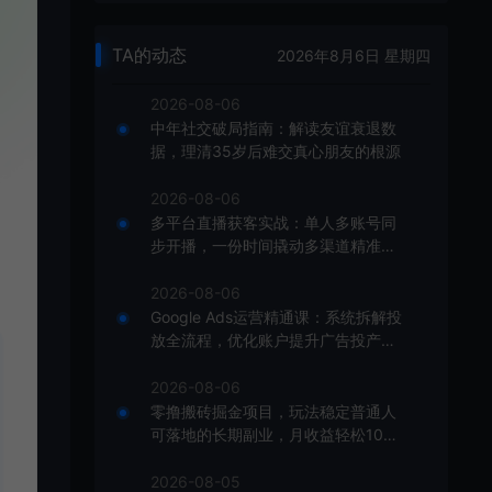
TA的动态
2026年8月6日 星期四
2026-08-06
中年社交破局指南：解读友谊衰退数
据，理清35岁后难交真心朋友的根源
2026-08-06
多平台直播获客实战：单人多账号同
步开播，一份时间撬动多渠道精准流
量
2026-08-06
Google Ads运营精通课：系统拆解投
放全流程，优化账户提升广告投产回
报率
2026-08-06
零撸搬砖掘金项目，玩法稳定普通人
可落地的长期副业，月收益轻松100
00+
2026-08-05