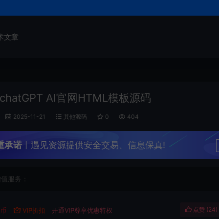
术文章
hatGPT AI官网HTML模板源码
2025-11-21
其他源码
0
404
重承诺
丨遇见资源提供安全交易、信息保真!
增值服务：
点赞 (
24
)
遇币
VIP折扣
开通VIP尊享优惠特权