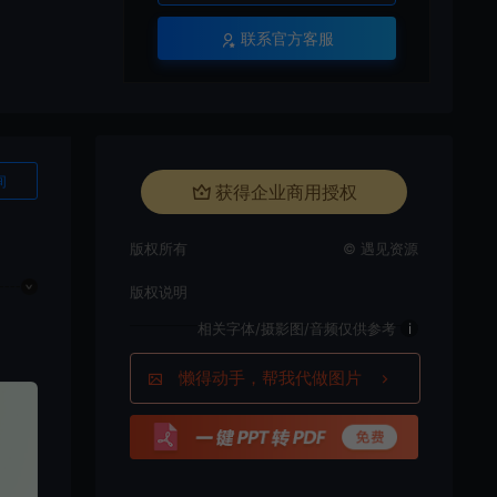
联系官方客服
询
获得企业商用授权
版权所有
© 遇见资源
版权说明
相关字体/摄影图/音频仅供参考
i
懒得动手，帮我代做图片