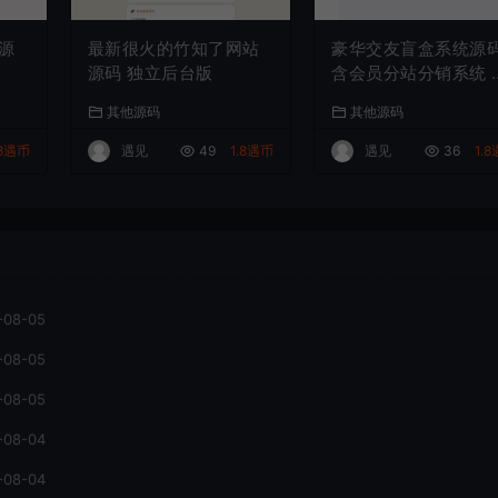
源
最新很火的竹知了网站
豪华交友盲盒系统源
源码 独立后台版
含会员分站分销系统 
易支付
其他源码
其他源码
.8遇币
遇见
49
1.8遇币
遇见
36
1.
-08-05
-08-05
-08-05
-08-04
-08-04