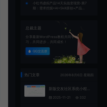
小红书虚拟产品14天实战变现营-第7
期：需求挖掘×AI+Skill原创×产品矩
阵×内容笔记×一人公司进阶×全链路
总裁主题
分享最新WordPress教程共同学
习，共同进步，共同成长！
QQ交流群
热门文章
2026年8月6日 星期四
新版交友社区系统小程序模板 云喵圈子 全开源thinkphp后台
2025-11-21
332