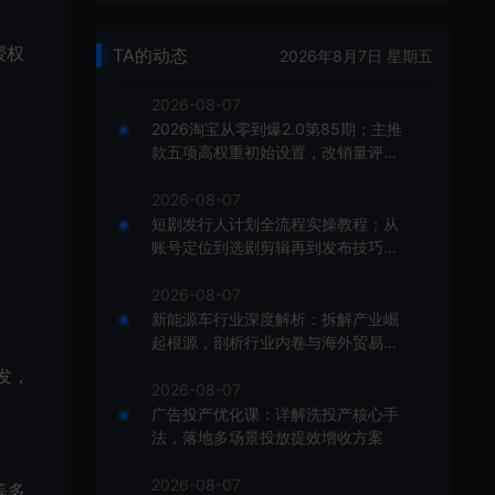
授权
TA的动态
2026年8月7日 星期五
2026-08-07
2026淘宝从零到爆2.0第85期；主推
款五项高权重初始设置，改销量评晒
秒单快速破零积累基础权重
2026-08-07
短剧发行人计划全流程实操教程；从
账号定位到选剧剪辑再到发布技巧，
零基础也能快速上手出单
2026-08-07
新能源车行业深度解析：拆解产业崛
起根源，剖析行业内卷与海外贸易争
端现状
开发，
2026-08-07
广告投产优化课：详解洗投产核心手
法，落地多场景投放提效增收方案
2026-08-07
等多