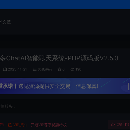
术文章
ChatAI智能聊天系统-PHP源码版V2.5.0
2025-11-21
其他源码
0
190
重承诺
丨遇见资源提供安全交易、信息保真!
增值服务：
点赞 (
11
)
遇币
VIP折扣
开通VIP尊享优惠特权