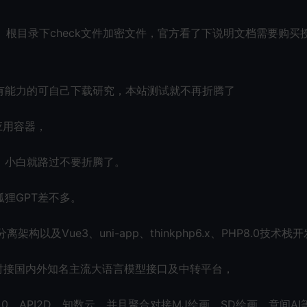
.7。根目录下check文件加密文件，官方看了下说明文档需要购买
有能力的可自己下载研究，本站测试就不再折腾了
er应用容器，
，小白就路过不要折腾了。
狸GPT差不多。
构以及Vue3、uni-app、thinkphp6.x、PHP8.0技术栈
聚合对接国内外知名主流大语言模型接口及中转平台，
T4.0、API2D、知数云。并且聚合对接MJ绘画、SD绘画、意间AI