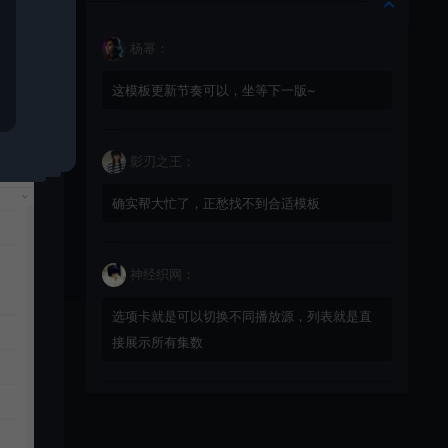
杨幂：
这模板更新节奏可以，坐等下一版~
影刃之王：
确实帮大忙了，正愁找不到合适模板
神经织网：
选项卡就是可以切换不同播放源，列表就是直
接展示所有集数
星辰猎手：