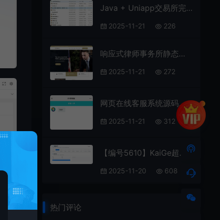
Java + Uniapp交易所完整源码，附详细搭建教程
2025-11-21
226
响应式律师事务所静态网页模板
2025-11-21
272
网页在线客服系统源码多商户带手机端扫码聊天送安装教程文档
2025-11-21
312
【编号5610】KaiGe超强编程助手web开源
2025-11-20
608
热门评论