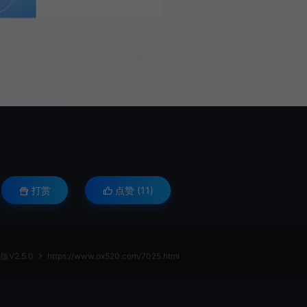
打赏
点赞 (
11
)
V2.5.0
https://www.ox520.com/7025.html