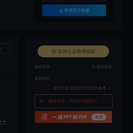
联系官方客服
询
获得企业商用授权
版权所有
© 遇见资源
版权说明
相关字体/摄影图/音频仅供参考
i
懒得动手，帮我代做图片
究之