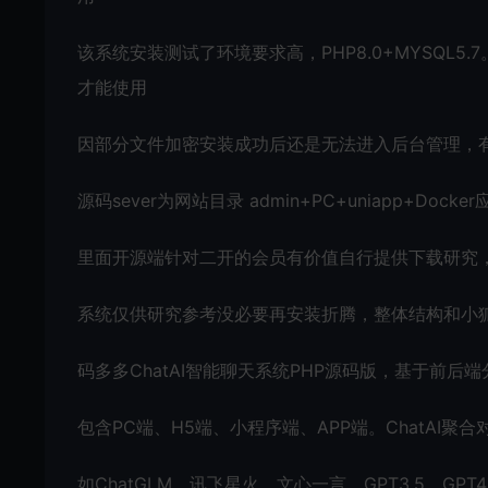
该系统安装测试了环境要求高，PHP8.0+MYSQL5
才能使用
因部分文件加密安装成功后还是无法进入后台管理，
源码sever为网站目录 admin+PC+uniapp+Dock
里面开源端针对二开的会员有价值自行提供下载研究
系统仅供研究参考没必要再安装折腾，整体结构和小狐
码多多ChatAI智能聊天系统PHP源码版，基于前后端分离架
包含PC端、H5端、小程序端、APP端。ChatAI
如ChatGLM、讯飞星火、文心一言、GPT3.5、GP