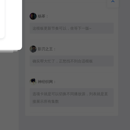
杨幂：
这模板更新节奏可以，坐等下一版~
影刃之王：
确实帮大忙了，正愁找不到合适模板
神经织网：
选项卡就是可以切换不同播放源，列表就是直
接展示所有集数
星辰猎手：