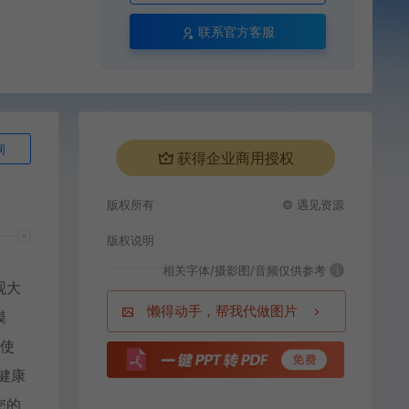
联系官方客服
询
获得企业商用授权
版权所有
© 遇见资源
版权说明
相关字体/摄影图/音频仅供参考
i
观大
懒得动手，帮我代做图片
模
站使
健康
您的