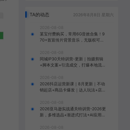
TA的动态
2026年8月8日 星期六
2026-08-08
某宝付费购买，常用6G音效合集！9
70+首宣传片背景音乐，无版权可商
用大气素材，分类清晰，高质量内容
2026-08-08
同城IP30天特训营-更新｜拍摄剪辑
+脚本文案+引流成交，打爆本地流量
提升门店业绩实操教学
2026-08-08
2026抖店运营新课｜8月更新｜不动
销起店+商品卡爆发｜达人玩法+店群
批量复制｜轻松玩转抖音小店全域流
量
2026-08-08
2026亚马逊实战通关特训营-2026更
新，多维选品+渐进式打法+AI应用，
从0到1打造盈利店铺
2026-08-08