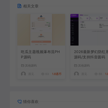
相关文章
吃瓜主题视频瀑布流PH
2026最新梦幻防红
P源码
源码/支持抖音圆码
其他源码
其他源码
遇见
63
1.8遇币
遇见
88
1
猜你喜欢