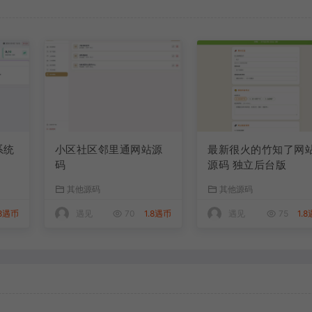
系统
小区社区邻里通网站源
最新很火的竹知了网
码
源码 独立后台版
其他源码
其他源码
.8遇币
遇见
70
1.8遇币
遇见
75
1.