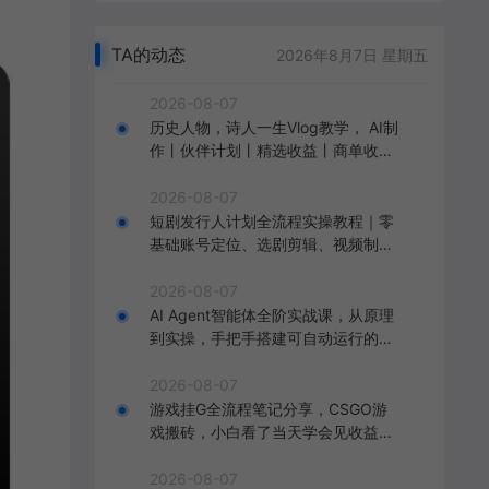
TA的动态
2026年8月7日 星期五
2026-08-07
历史人物，诗人一生Vlog教学， AI制
作丨伙伴计划丨精选收益丨商单收徒
，新领域红利期，抓紧做
2026-08-07
短剧发行人计划全流程实操教程｜零
基础账号定位、选剧剪辑、视频制
作、发布优化一站式出单变现课
2026-08-07
AI Agent智能体全阶实战课，从原理
到实操，手把手搭建可自动运行的AI
Agent
2026-08-07
游戏挂G全流程笔记分享，CSGO游
戏搬砖，小白看了当天学会见收益
【揭秘】
2026-08-07