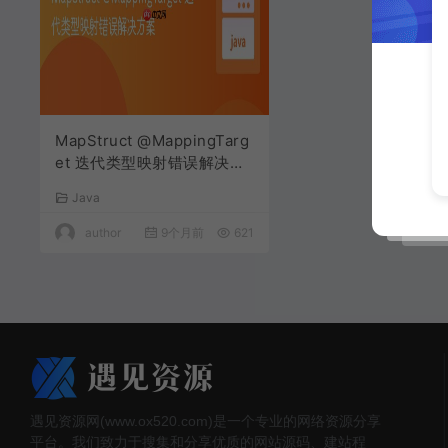
MapStruct @MappingTarg
et 迭代类型映射错误解决方
案
Java
author
9个月前
621
遇见资源网(www.ox520.com)是一个专业的网络资源分享
平台。我们致力于搜集和分享优质的网站源码、建站程