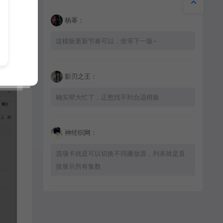
杨幂：
这模板更新节奏可以，坐等下一版~
影刃之王：
确实帮大忙了，正愁找不到合适模板
神经织网：
选项卡就是可以切换不同播放源，列表就是直
接展示所有集数
星辰猎手：
适配问题不大，加载速度也挺快的，推荐