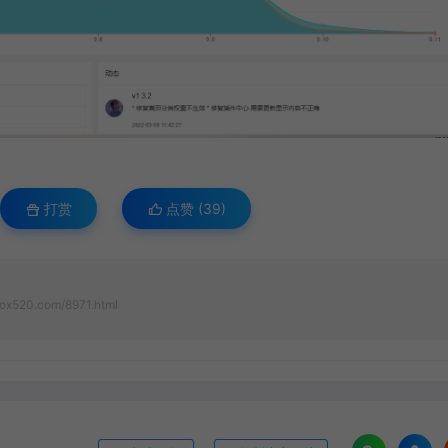
打赏
点赞 (
39
)
ox520.com/8971.html