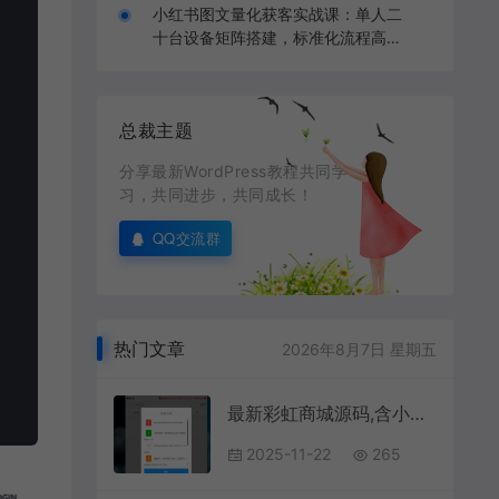
小红书图文量化获客实战课：单人二
十台设备矩阵搭建，标准化流程高效
批量引流获客
总裁主题
分享最新WordPress教程共同学
习，共同进步，共同成长！
QQ交流群
热门文章
2026年8月7日 星期五
最新彩虹商城源码,含小储云商城模板免授权
2025-11-22
265