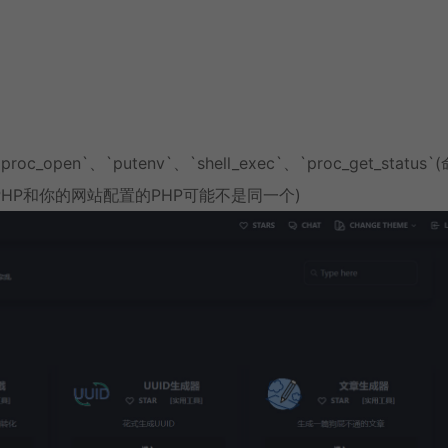
pen`、`putenv`、`shell_exec`、`proc_get_status`
HP和你的网站配置的PHP可能不是同一个)