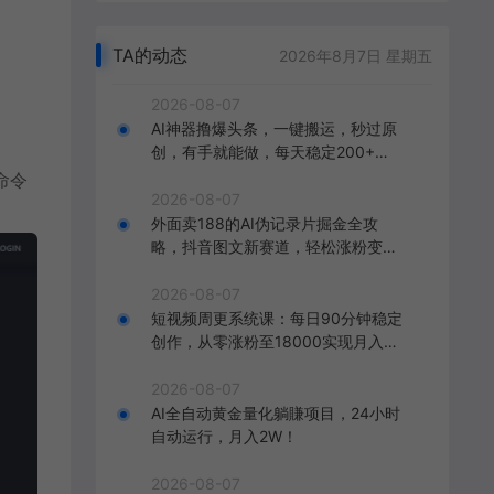
TA的动态
2026年8月7日 星期五
2026-08-07
AI神器撸爆头条，一键搬运，秒过原
创，有手就能做，每天稳定200+
【揭秘】
(命令
2026-08-07
外面卖188的AI伪记录片掘金全攻
略，抖音图文新赛道，轻松涨粉变
现，拿创作者伙伴计划收益【文档】
2026-08-07
短视频周更系统课：每日90分钟稳定
创作，从零涨粉至18000实现月入八
千
2026-08-07
AI全自动黄金量化躺賺项目，24小时
自动运行，月入2W！
2026-08-07