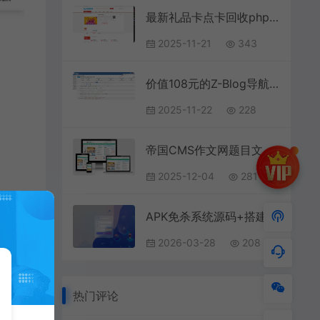
最新礼品卡点卡回收php商城源码 附教程
2025-11-21
343
价值108元的Z-Blog导航源码
2025-11-22
228
帝国CMS作文网题目文学文章 PHP网站源码wap+pc自适应响应式模板
2025-12-04
281
APK免杀系统源码+搭建教程
2026-03-28
208
热门评论