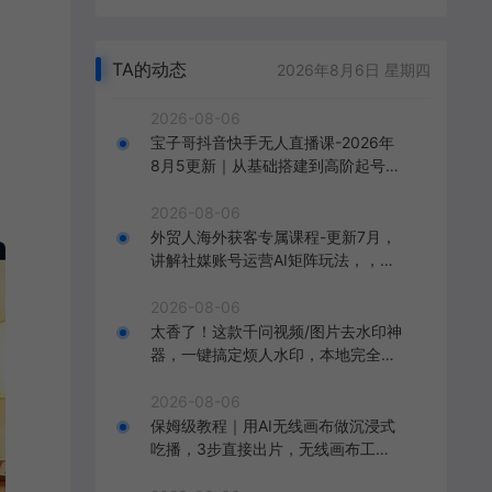
TA的动态
2026年8月6日 星期四
2026-08-06
宝子哥抖音快手无人直播课-2026年
8月5更新｜从基础搭建到高阶起号，
稳号防封技术，搭建自动化直播变现
体系
2026-08-06
外贸人海外获客专属课程-更新7月，
讲解社媒账号运营AI矩阵玩法，，系
统掌握海外客户开发全流程实战方法
2026-08-06
太香了！这款千问视频/图片去水印神
器，一键搞定烦人水印，本地完全免
费，浏览器拓展插件
2026-08-06
保姆级教程｜用AI无线画布做沉浸式
吃播，3步直接出片，无线画布工作
流，操作简单好上手