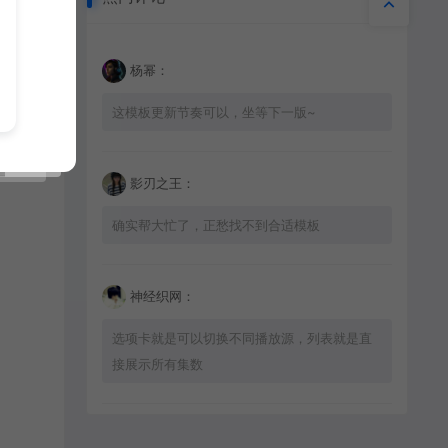
热门评论
杨幂：
这模板更新节奏可以，坐等下一版~
影刃之王：
确实帮大忙了，正愁找不到合适模板
神经织网：
选项卡就是可以切换不同播放源，列表就是直
接展示所有集数
星辰猎手：