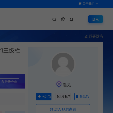
关于我们
登录
我要投稿
能和三级栏
升级会员
遇见
联系Ta
关注Ta
发私信
进入TA的商铺